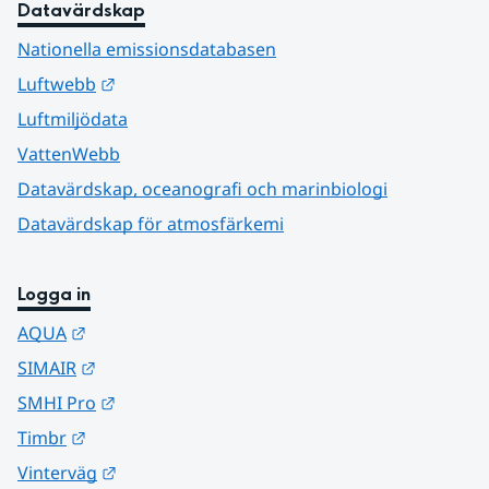
Datavärdskap
Nationella emissionsdatabasen
Länk till annan webbplats.
Luftwebb
Luftmiljödata
VattenWebb
Datavärdskap, oceanografi och marinbiologi
Datavärdskap för atmosfärkemi
Logga in
Länk till annan webbplats.
AQUA
Länk till annan webbplats.
SIMAIR
Länk till annan webbplats.
SMHI Pro
Länk till annan webbplats.
Timbr
Länk till annan webbplats.
Vinterväg