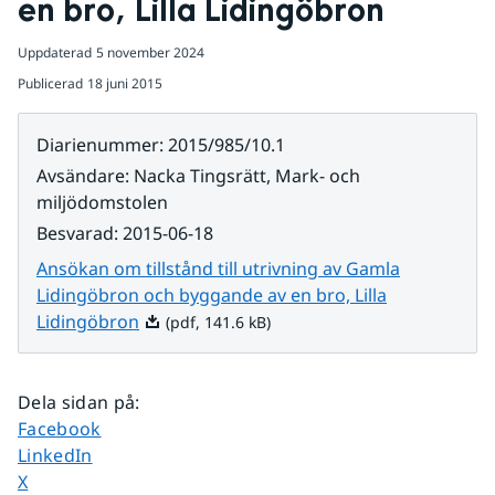
en bro, Lilla Lidingöbron
Uppdaterad
5 november 2024
Publicerad
18 juni 2015
Diarienummer
:
2015/985/10.1
Avsändare
:
Nacka Tingsrätt, Mark- och
miljödomstolen
Besvarad
:
2015-06-18
Ansökan om tillstånd till utrivning av Gamla
Lidingöbron och byggande av en bro, Lilla
Pdf, 141.6 kB.
Lidingöbron
(pdf, 141.6 kB)
Dela sidan på
:
Dela sidan på
Facebook
Dela sidan på
LinkedIn
Dela sidan på
X