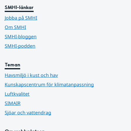
SMHI-länkar
Jobba på SMHI
Om SMHI
SMHI-bloggen
SMHI-podden
Teman
Havsmiljö i kust och hav
Kunskapscentrum för klimatanpassning
Luftkvalitet
SIMAIR
Sjöar och vattendrag