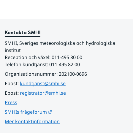
Kontakta SMHI
SMHI, Sveriges meteorologiska och hydrologiska 
institut
Reception och växel: 011-495 80 00
Telefon kundtjänst: 011-495 82 00
Organisationsnummer: 202100-0696
Epost: 
kundtjanst@smhi.se
Epost: 
registrator@smhi.se
Press
Länk till annan webbplats.
SMHIs frågeforum
Mer kontaktinformation