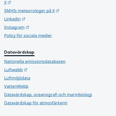
Länk till annan webbplats.
X
Länk till annan webbplats.
SMHIs meteorologer på X
Länk till annan webbplats.
Linkedin
Länk till annan webbplats.
Instagram
Policy för sociala medier
Datavärdskap
Nationella emissionsdatabasen
Länk till annan webbplats.
Luftwebb
Luftmiljödata
VattenWebb
Datavärdskap, oceanografi och marinbiologi
Datavärdskap för atmosfärkemi