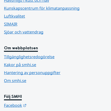
Havsmiljö i kust och hav
Kunskapscentrum för klimatanpassning
Luftkvalitet
SIMAIR
Sjöar och vattendrag
Om webbplatsen
Tillgänglighetsredogörelse
Kakor på smhi.se
Hantering av personuppgifter
Om smhi.se
Följ SMHI
Länk till annan webbplats.
Facebook