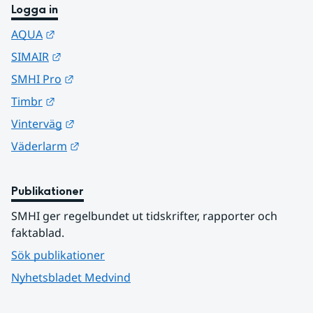
Logga in
Länk till annan webbplats.
AQUA
Länk till annan webbplats.
SIMAIR
Länk till annan webbplats.
SMHI Pro
Länk till annan webbplats.
Timbr
Länk till annan webbplats.
Vinterväg
Länk till annan webbplats.
Väderlarm
Publikationer
SMHI ger regelbundet ut tidskrifter, rapporter och 
faktablad.
Sök publikationer
Nyhetsbladet Medvind