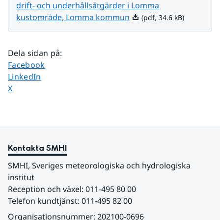
drift- och underhållsåtgärder i Lomma
Pdf, 34.6 kB.
kustområde, Lomma kommun
(pdf, 34.6 kB)
Dela sidan på
:
Dela sidan på
Facebook
Dela sidan på
LinkedIn
Dela sidan på
X
Kontakta SMHI
SMHI, Sveriges meteorologiska och hydrologiska 
institut
Reception och växel: 011-495 80 00
Telefon kundtjänst: 011-495 82 00
Organisationsnummer: 202100-0696