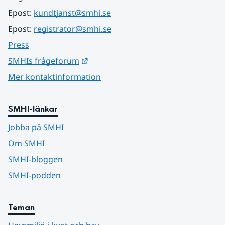
Epost: 
kundtjanst@smhi.se
Epost: 
registrator@smhi.se
Press
Länk till annan webbplats.
SMHIs frågeforum
Mer kontaktinformation
SMHI-länkar
Jobba på SMHI
Om SMHI
SMHI-bloggen
SMHI-podden
Teman