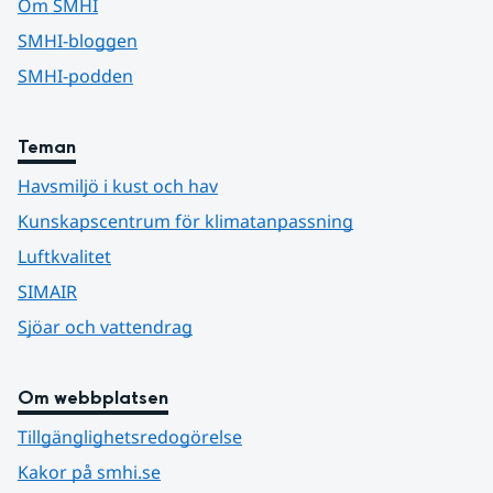
Om SMHI
SMHI-bloggen
SMHI-podden
Teman
Havsmiljö i kust och hav
Kunskapscentrum för klimatanpassning
Luftkvalitet
SIMAIR
Sjöar och vattendrag
Om webbplatsen
Tillgänglighetsredogörelse
Kakor på smhi.se