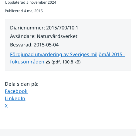
Uppdaterad
5 november 2024
Publicerad
4 maj 2015
Diarienummer
:
2015/700/10.1
Avsändare
:
Naturvårdsverket
Besvarad
:
2015-05-04
Fördjupad utvärdering av Sveriges miljömål 2015 -
Pdf, 100.8 kB.
fokusområden
(pdf, 100.8 kB)
Dela sidan på
:
Dela sidan på
Facebook
Dela sidan på
LinkedIn
Dela sidan på
X