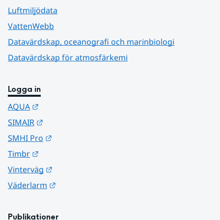
Luftmiljödata
VattenWebb
Datavärdskap, oceanografi och marinbiologi
Datavärdskap för atmosfärkemi
Logga in
Länk till annan webbplats.
AQUA
Länk till annan webbplats.
SIMAIR
Länk till annan webbplats.
SMHI Pro
Länk till annan webbplats.
Timbr
Länk till annan webbplats.
Vinterväg
Länk till annan webbplats.
Väderlarm
Publikationer