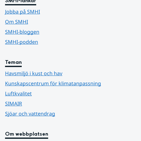
SMHI-länkar
Jobba på SMHI
Om SMHI
SMHI-bloggen
SMHI-podden
Teman
Havsmiljö i kust och hav
Kunskapscentrum för klimatanpassning
Luftkvalitet
SIMAIR
Sjöar och vattendrag
Om webbplatsen