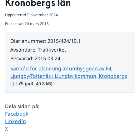
Kronobergs län
Uppdaterad
5 november 2024
Publicerad
24 mars 2015
Diarienummer
:
2015/424/10.1
Avsändare
:
Trafikverket
Besvarad
:
2015-03-24
Samråd för planering av ombyggnad av E4,
Ljungby-Toftanäs i Ljungby kommun, Kronobergs
Pdf, 40.8 kB.
län
(pdf, 40.8 kB)
Dela sidan på
:
Dela sidan på
Facebook
Dela sidan på
LinkedIn
Dela sidan på
X