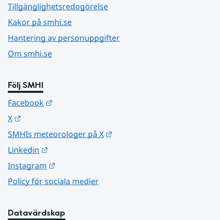
Tillgänglighetsredogörelse
Kakor på smhi.se
Hantering av personuppgifter
Om smhi.se
Följ SMHI
Länk till annan webbplats.
Facebook
Länk till annan webbplats.
X
Länk till annan webbplats.
SMHIs meteorologer på X
Länk till annan webbplats.
Linkedin
Länk till annan webbplats.
Instagram
Policy för sociala medier
Datavärdskap