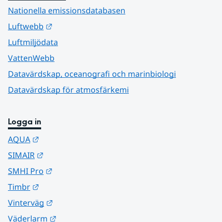
Nationella emissionsdatabasen
Länk till annan webbplats.
Luftwebb
Luftmiljödata
VattenWebb
Datavärdskap, oceanografi och marinbiologi
Datavärdskap för atmosfärkemi
Logga in
Länk till annan webbplats.
AQUA
Länk till annan webbplats.
SIMAIR
Länk till annan webbplats.
SMHI Pro
Länk till annan webbplats.
Timbr
Länk till annan webbplats.
Vinterväg
Länk till annan webbplats.
Väderlarm