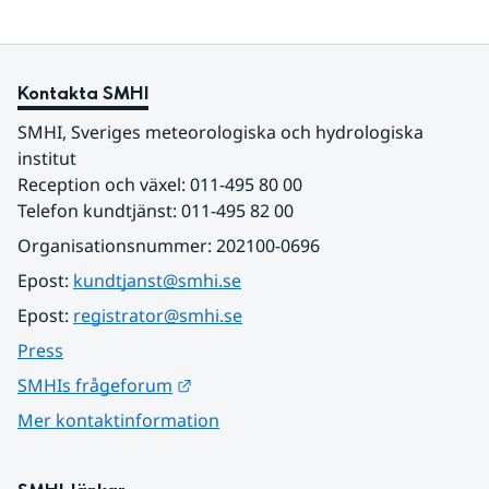
Kontakta SMHI
SMHI, Sveriges meteorologiska och hydrologiska 
institut
Reception och växel: 011-495 80 00
Telefon kundtjänst: 011-495 82 00
Organisationsnummer: 202100-0696
Epost: 
kundtjanst@smhi.se
Epost: 
registrator@smhi.se
Press
Länk till annan webbplats.
SMHIs frågeforum
Mer kontaktinformation