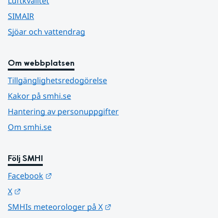
Luftkvalitet
SIMAIR
Sjöar och vattendrag
Om webbplatsen
Tillgänglighetsredogörelse
Kakor på smhi.se
Hantering av personuppgifter
Om smhi.se
Följ SMHI
Länk till annan webbplats.
Facebook
Länk till annan webbplats.
X
Länk till annan webbplats.
SMHIs meteorologer på X