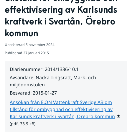
effektivisering av Karlsunds 
kraftverk i Svartån, Örebro 
kommun
Uppdaterad
5 november 2024
Publicerad
27 januari 2015
Diarienummer
:
2014/1336/10.1
Avsändare
:
Nacka Tingsrätt, Mark- och
miljödomstolen
Besvarad
:
2015-01-27
Ansökan från E.ON Vattenkraft Sverige AB om
tillstånd för ombyggnad och effektivisering av
Pdf, 33.
Karlsunds kraftverk i Svartån, Örebro kommun
(pdf, 33.9 kB)