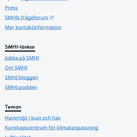
Press
Länk till annan webbplats.
SMHIs frågeforum
Mer kontaktinformation
SMHI-länkar
Jobba på SMHI
Om SMHI
SMHI-bloggen
SMHI-podden
Teman
Havsmiljö i kust och hav
Kunskapscentrum för klimatanpassning