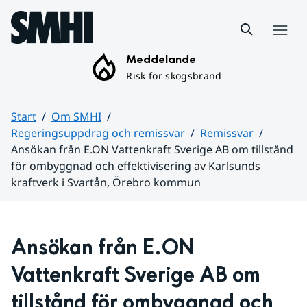
Hoppa till sidans innehåll
Meny
Meddelande
Risk för skogsbrand
Start
Om SMHI
Regeringsuppdrag och remissvar
Remissvar
Ansökan från E.ON Vattenkraft Sverige AB om tillstånd
för ombyggnad och effektivisering av Karlsunds
kraftverk i Svartån, Örebro kommun
Huvudinnehåll
Ansökan från E.ON 
Vattenkraft Sverige AB om 
tillstånd för ombyggnad och 