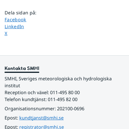
Dela sidan på
:
Dela sidan på
Facebook
Dela sidan på
LinkedIn
Dela sidan på
X
Kontakta SMHI
SMHI, Sveriges meteorologiska och hydrologiska 
institut
Reception och växel: 011-495 80 00
Telefon kundtjänst: 011-495 82 00
Organisationsnummer: 202100-0696
Epost: 
kundtjanst@smhi.se
Epost: 
registrator@smhi.se