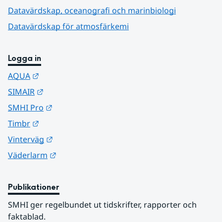
Datavärdskap, oceanografi och marinbiologi
Datavärdskap för atmosfärkemi
Logga in
Länk till annan webbplats.
AQUA
Länk till annan webbplats.
SIMAIR
Länk till annan webbplats.
SMHI Pro
Länk till annan webbplats.
Timbr
Länk till annan webbplats.
Vinterväg
Länk till annan webbplats.
Väderlarm
Publikationer
SMHI ger regelbundet ut tidskrifter, rapporter och 
faktablad.