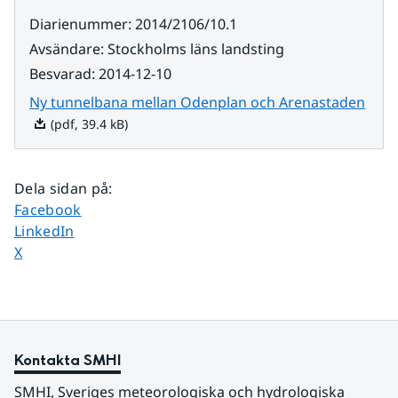
Diarienummer
:
2014/2106/10.1
Avsändare
:
Stockholms läns landsting
Besvarad
:
2014-12-10
Pdf, 
Ny tunnelbana mellan Odenplan och Arenastaden
(pdf, 39.4 kB)
Dela sidan på
:
Dela sidan på
Facebook
Dela sidan på
LinkedIn
Dela sidan på
X
Kontakta SMHI
SMHI, Sveriges meteorologiska och hydrologiska 