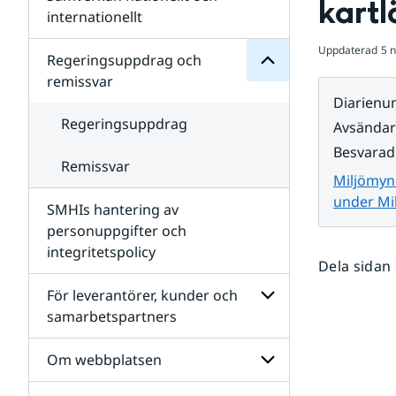
kart
Undersidor
för
internationellt
SMHIs
Undersidor
organisation
Uppdaterad
5 
för
Regeringsuppdrag och
Samverkan
remissvar
nationellt
Diarien
och
internationellt
Regeringsuppdrag
Avsända
Besvarad
Remissvar
Miljömyn
under Mi
SMHIs hantering av
personuppgifter och
integritetspolicy
Dela sidan
För leverantörer, kunder och
samarbetspartners
Undersidor
för
Om webbplatsen
För
leverantörer,