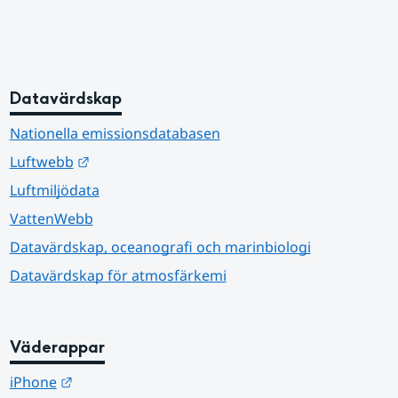
Datavärdskap
Nationella emissionsdatabasen
Länk till annan webbplats.
Luftwebb
Luftmiljödata
VattenWebb
Datavärdskap, oceanografi och marinbiologi
Datavärdskap för atmosfärkemi
Väderappar
Länk till annan webbplats.
iPhone