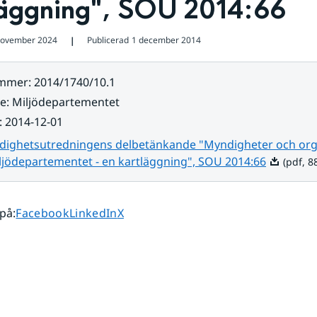
läggning", SOU 2014:66
november 2024
Publicerad
1 december 2014
❘
ummer
:
2014/1740/10.1
re
:
Miljödepartementet
:
2014-12-01
dighetsutredningens delbetänkande "Myndigheter och org
Pdf, 88.9 
ljödepartementet - en kartläggning", SOU 2014:66
(pdf, 88
Dela sidan på
Dela sidan på
Dela sidan på
 på
:
Facebook
LinkedIn
X