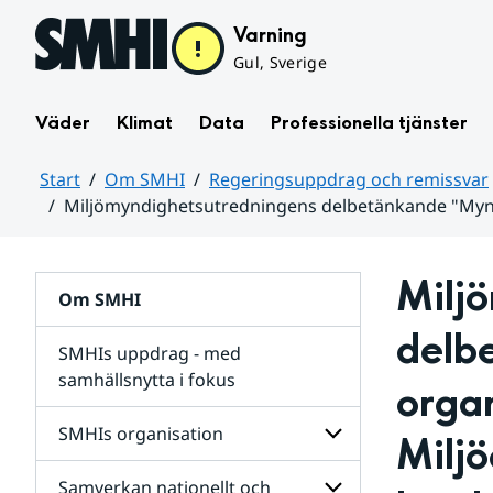
Hoppa till sidans innehåll
Varning
Gul, Sverige
Väder
Klimat
Data
Professionella tjänster
Start
Om SMHI
Regeringsuppdrag och remissvar
Miljömyndighetsutredningens delbetänkande "Mynd
Huvudinnehåll
Milj
Om SMHI
delb
SMHIs uppdrag - med
samhällsnytta i fokus
organ
remissvar
SMHIs organisation
Miljö
och
Regeringsuppdrag
Samverkan nationellt och
för
Undersidor