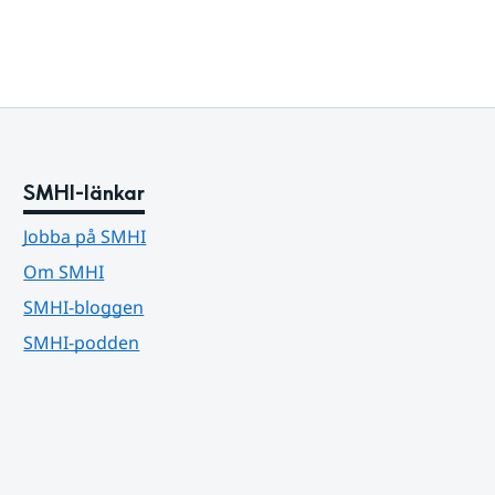
SMHI-länkar
Jobba på SMHI
Om SMHI
SMHI-bloggen
SMHI-podden