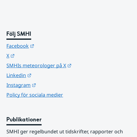
Följ SMHI
Länk till annan webbplats.
Facebook
Länk till annan webbplats.
X
Länk till annan webbplats.
SMHIs meteorologer på X
Länk till annan webbplats.
Linkedin
Länk till annan webbplats.
Instagram
Policy för sociala medier
Publikationer
SMHI ger regelbundet ut tidskrifter, rapporter och 