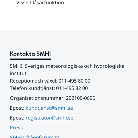
Visselblåsarfunktion
kunder
Undersidor
och
för
samarbetspartners
Om
webbplatsen
Kontakta SMHI
SMHI, Sveriges meteorologiska och hydrologiska 
institut
Reception och växel: 011-495 80 00
Telefon kundtjänst: 011-495 82 00
Organisationsnummer: 202100-0696
Epost: 
kundtjanst@smhi.se
Epost: 
registrator@smhi.se
Press
Länk till annan webbplats.
SMHIs frågeforum