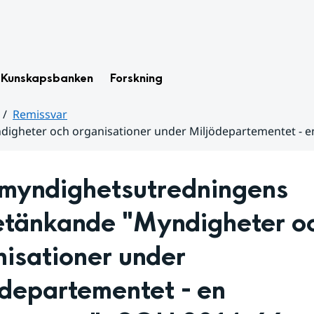
Kunskapsbanken
Forskning
Remissvar
igheter och organisationer under Miljödepartementet - en
ömyndighetsutredningens 
etänkande "Myndigheter oc
isationer under 
departementet - en 