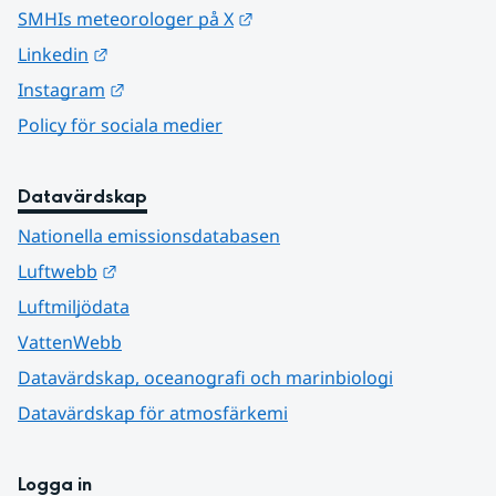
Länk till annan webbplats.
SMHIs meteorologer på X
Länk till annan webbplats.
Linkedin
Länk till annan webbplats.
Instagram
Policy för sociala medier
Datavärdskap
Nationella emissionsdatabasen
Länk till annan webbplats.
Luftwebb
Luftmiljödata
VattenWebb
Datavärdskap, oceanografi och marinbiologi
Datavärdskap för atmosfärkemi
Logga in