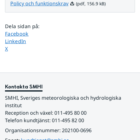
Pdf, 156.9 kB.
Policy och funktionskrav
(pdf, 156.9 kB)
Dela sidan på
:
Dela sidan på
Facebook
Dela sidan på
LinkedIn
Dela sidan på
X
Kontakta SMHI
SMHI, Sveriges meteorologiska och hydrologiska 
institut
Reception och växel: 011-495 80 00
Telefon kundtjänst: 011-495 82 00
Organisationsnummer: 202100-0696