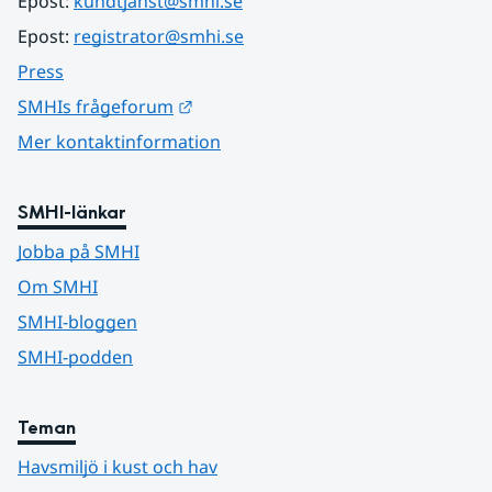
Epost: 
kundtjanst@smhi.se
Epost: 
registrator@smhi.se
Press
Länk till annan webbplats.
SMHIs frågeforum
Mer kontaktinformation
SMHI-länkar
Jobba på SMHI
Om SMHI
SMHI-bloggen
SMHI-podden
Teman
Havsmiljö i kust och hav