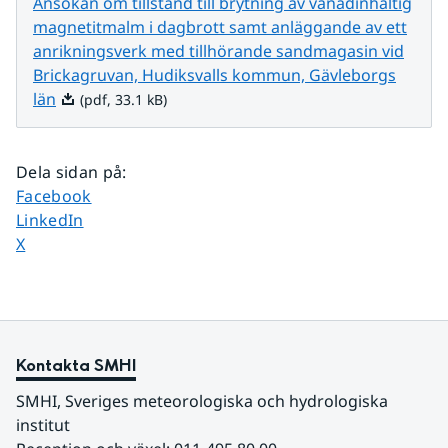
Ansökan om tillstånd till brytning av vanadinhaltig
magnetitmalm i dagbrott samt anläggande av ett
anrikningsverk med tillhörande sandmagasin vid
Brickagruvan, Hudiksvalls kommun, Gävleborgs
Pdf, 33.1 kB.
län
(pdf, 33.1 kB)
Dela sidan på
:
Dela sidan på
Facebook
Dela sidan på
LinkedIn
Dela sidan på
X
Kontakta SMHI
SMHI, Sveriges meteorologiska och hydrologiska 
institut