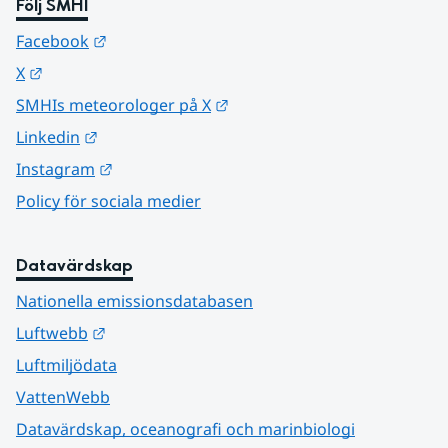
Följ SMHI
Länk till annan webbplats.
Facebook
Länk till annan webbplats.
X
Länk till annan webbplats.
SMHIs meteorologer på X
Länk till annan webbplats.
Linkedin
Länk till annan webbplats.
Instagram
Policy för sociala medier
Datavärdskap
Nationella emissionsdatabasen
Länk till annan webbplats.
Luftwebb
Luftmiljödata
VattenWebb
Datavärdskap, oceanografi och marinbiologi