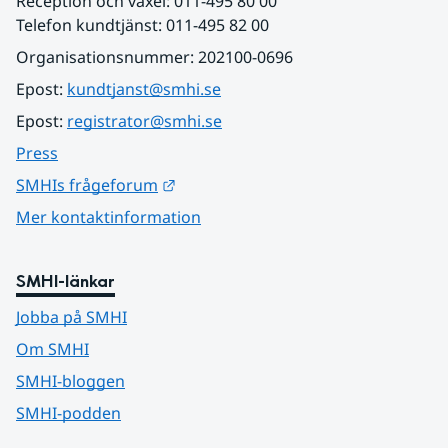
Reception och växel: 011-495 80 00
Telefon kundtjänst: 011-495 82 00
Organisationsnummer: 202100-0696
Epost: 
kundtjanst@smhi.se
Epost: 
registrator@smhi.se
Press
Länk till annan webbplats.
SMHIs frågeforum
Mer kontaktinformation
SMHI-länkar
Jobba på SMHI
Om SMHI
SMHI-bloggen
SMHI-podden