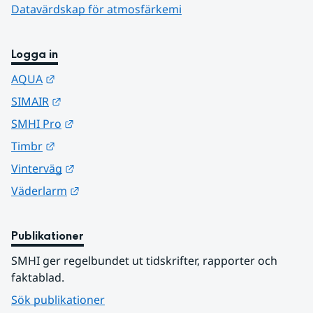
Datavärdskap för atmosfärkemi
Logga in
Länk till annan webbplats.
AQUA
Länk till annan webbplats.
SIMAIR
Länk till annan webbplats.
SMHI Pro
Länk till annan webbplats.
Timbr
Länk till annan webbplats.
Vinterväg
Länk till annan webbplats.
Väderlarm
Publikationer
SMHI ger regelbundet ut tidskrifter, rapporter och 
faktablad.
Sök publikationer