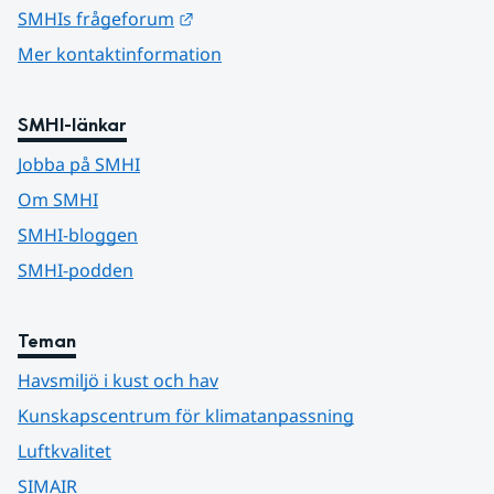
Länk till annan webbplats.
SMHIs frågeforum
Mer kontaktinformation
SMHI-länkar
Jobba på SMHI
Om SMHI
SMHI-bloggen
SMHI-podden
Teman
Havsmiljö i kust och hav
Kunskapscentrum för klimatanpassning
Luftkvalitet
SIMAIR