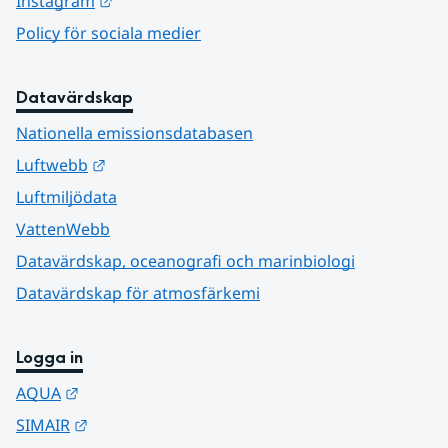
Länk till annan webbplats.
Instagram
Policy för sociala medier
Datavärdskap
Nationella emissionsdatabasen
Länk till annan webbplats.
Luftwebb
Luftmiljödata
VattenWebb
Datavärdskap, oceanografi och marinbiologi
Datavärdskap för atmosfärkemi
Logga in
Länk till annan webbplats.
AQUA
Länk till annan webbplats.
SIMAIR