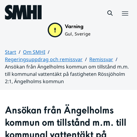
Hoppa till sidans innehåll
Meny
Varning
Gul, Sverige
Start
Om SMHI
Regeringsuppdrag och remissvar
Remissvar
Ansökan från Ängelholms kommun om tillstånd m.m.
till kommunal vattentäkt på fastigheten Rössjöholm
2:1, Ängelholms kommun
Huvudinnehåll
Ansökan från Ängelholms 
kommun om tillstånd m.m. till 
kommunal vattentäkt på 