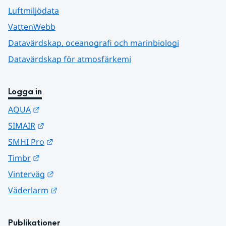
Luftmiljödata
VattenWebb
Datavärdskap, oceanografi och marinbiologi
Datavärdskap för atmosfärkemi
Logga in
Länk till annan webbplats.
AQUA
Länk till annan webbplats.
SIMAIR
Länk till annan webbplats.
SMHI Pro
Länk till annan webbplats.
Timbr
Länk till annan webbplats.
Vinterväg
Länk till annan webbplats.
Väderlarm
Publikationer