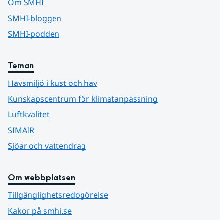
Om SMHI
SMHI-bloggen
SMHI-podden
Teman
Havsmiljö i kust och hav
Kunskapscentrum för klimatanpassning
Luftkvalitet
SIMAIR
Sjöar och vattendrag
Om webbplatsen
Tillgänglighetsredogörelse
Kakor på smhi.se