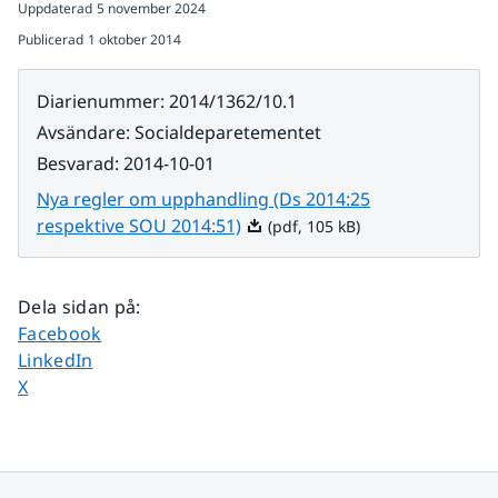
Uppdaterad
5 november 2024
Publicerad
1 oktober 2014
Diarienummer
:
2014/1362/10.1
Avsändare
:
Socialdeparetementet
Besvarad
:
2014-10-01
Nya regler om upphandling (Ds 2014:25
Pdf, 105 kB.
respektive SOU 2014:51)
(pdf, 105 kB)
Dela sidan på
:
Dela sidan på
Facebook
Dela sidan på
LinkedIn
Dela sidan på
X