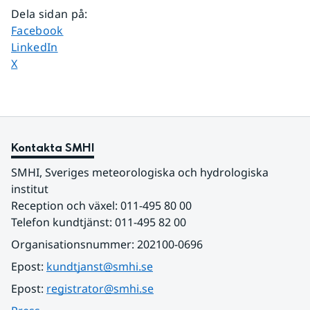
Dela sidan på
:
Dela sidan på
Facebook
Dela sidan på
LinkedIn
Dela sidan på
X
Kontakta SMHI
SMHI, Sveriges meteorologiska och hydrologiska 
institut
Reception och växel: 011-495 80 00
Telefon kundtjänst: 011-495 82 00
Organisationsnummer: 202100-0696
Epost: 
kundtjanst@smhi.se
Epost: 
registrator@smhi.se