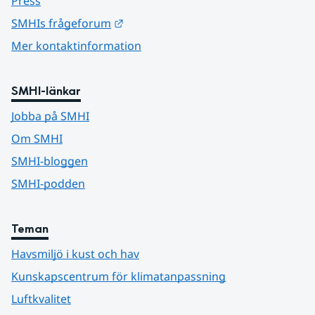
Press
Länk till annan webbplats.
SMHIs frågeforum
Mer kontaktinformation
SMHI-länkar
Jobba på SMHI
Om SMHI
SMHI-bloggen
SMHI-podden
Teman
Havsmiljö i kust och hav
Kunskapscentrum för klimatanpassning
Luftkvalitet