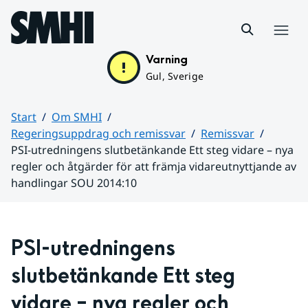
Hoppa till sidans innehåll
Meny
Varning
Gul, Sverige
Start
Om SMHI
Regeringsuppdrag och remissvar
Remissvar
PSI-utredningens slutbetänkande Ett steg vidare – nya
regler och åtgärder för att främja vidareutnyttjande av
handlingar SOU 2014:10
Huvudinnehåll
PSI-utredningens 
slutbetänkande Ett steg 
vidare – nya regler och 