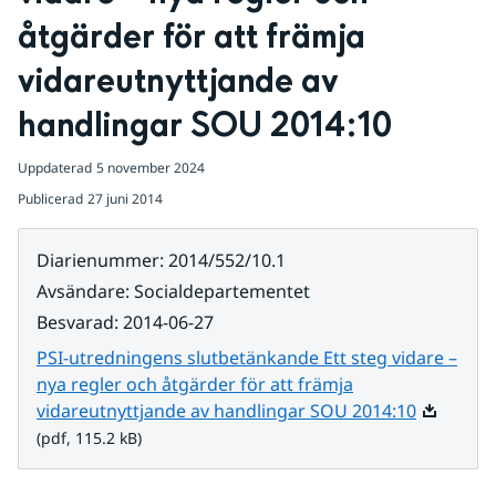
åtgärder för att främja 
vidareutnyttjande av 
handlingar SOU 2014:10
Uppdaterad
5 november 2024
Publicerad
27 juni 2014
Diarienummer
:
2014/552/10.1
Avsändare
:
Socialdepartementet
Besvarad
:
2014-06-27
PSI-utredningens slutbetänkande Ett steg vidare –
nya regler och åtgärder för att främja
Pdf, 115.2
vidareutnyttjande av handlingar SOU 2014:10
(pdf, 115.2 kB)