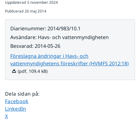
Uppdaterad
5 november 2024
Publicerad
26 maj 2014
Diarienummer
:
2014/983/10.1
Avsändare
:
Havs- och vattenmyndigheten
Besvarad
:
2014-05-26
Föreslagna ändringar i Havs- och
Pdf, 
vattenmyndighetens föreskrifter (HVMFS 2012:18)
(pdf, 109.4 kB)
Dela sidan på
:
Dela sidan på
Facebook
Dela sidan på
LinkedIn
Dela sidan på
X