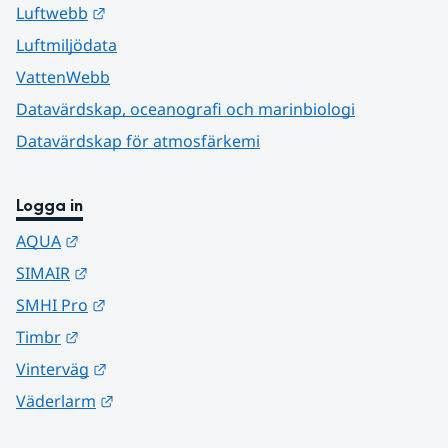
Länk till annan webbplats.
Luftwebb
Luftmiljödata
VattenWebb
Datavärdskap, oceanografi och marinbiologi
Datavärdskap för atmosfärkemi
Logga in
Länk till annan webbplats.
AQUA
Länk till annan webbplats.
SIMAIR
Länk till annan webbplats.
SMHI Pro
Länk till annan webbplats.
Timbr
Länk till annan webbplats.
Vinterväg
Länk till annan webbplats.
Väderlarm