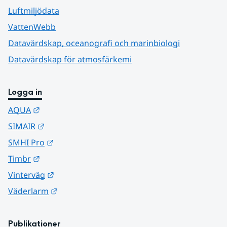
Luftmiljödata
VattenWebb
Datavärdskap, oceanografi och marinbiologi
Datavärdskap för atmosfärkemi
Logga in
Länk till annan webbplats.
AQUA
Länk till annan webbplats.
SIMAIR
Länk till annan webbplats.
SMHI Pro
Länk till annan webbplats.
Timbr
Länk till annan webbplats.
Vinterväg
Länk till annan webbplats.
Väderlarm
Publikationer