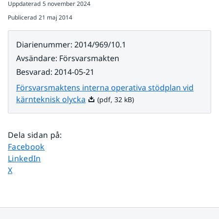
Uppdaterad
5 november 2024
Publicerad
21 maj 2014
Diarienummer
:
2014/969/10.1
Avsändare
:
Försvarsmakten
Besvarad
:
2014-05-21
Försvarsmaktens interna operativa stödplan vid
Pdf, 32 kB.
kärnteknisk olycka
(pdf, 32 kB)
Dela sidan på
:
Dela sidan på
Facebook
Dela sidan på
LinkedIn
Dela sidan på
X