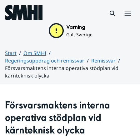
Hoppa till sidans innehåll
Meny
Varning
Gul, Sverige
Start
Om SMHI
Regeringsuppdrag och remissvar
Remissvar
Försvarsmaktens interna operativa stödplan vid
kärnteknisk olycka
Huvudinnehåll
Försvarsmaktens interna 
operativa stödplan vid 
kärnteknisk olycka