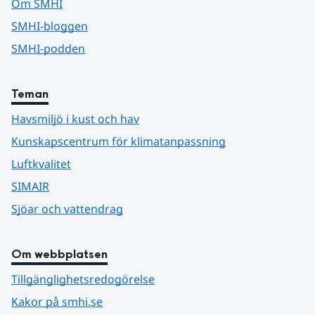
Om SMHI
SMHI-bloggen
SMHI-podden
Teman
Havsmiljö i kust och hav
Kunskapscentrum för klimatanpassning
Luftkvalitet
SIMAIR
Sjöar och vattendrag
Om webbplatsen
Tillgänglighetsredogörelse
Kakor på smhi.se