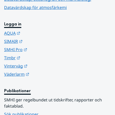
Datavärdskap för atmosfärkemi
Logga in
Länk till annan webbplats.
AQUA
Länk till annan webbplats.
SIMAIR
Länk till annan webbplats.
SMHI Pro
Länk till annan webbplats.
Timbr
Länk till annan webbplats.
Vinterväg
Länk till annan webbplats.
Väderlarm
Publikationer
SMHI ger regelbundet ut tidskrifter, rapporter och 
faktablad.
Sök publikationer