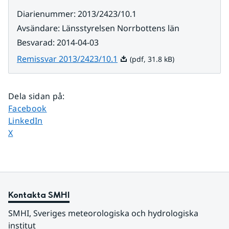
Diarienummer
:
2013/2423/10.1
Avsändare
:
Länsstyrelsen Norrbottens län
Besvarad
:
2014-04-03
Pdf, 31.8 kB.
Remissvar 2013/2423/10.1
(pdf, 31.8 kB)
Dela sidan på
:
Dela sidan på
Facebook
Dela sidan på
LinkedIn
Dela sidan på
X
Kontakta SMHI
SMHI, Sveriges meteorologiska och hydrologiska 
institut