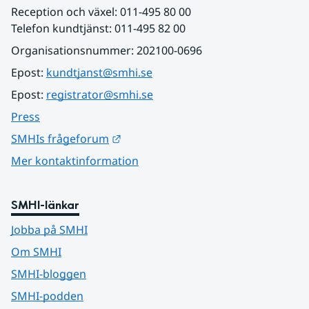
Reception och växel: 011-495 80 00
Telefon kundtjänst: 011-495 82 00
Organisationsnummer: 202100-0696
Epost: 
kundtjanst@smhi.se
Epost: 
registrator@smhi.se
Press
Länk till annan webbplats.
SMHIs frågeforum
Mer kontaktinformation
SMHI-länkar
Jobba på SMHI
Om SMHI
SMHI-bloggen
SMHI-podden