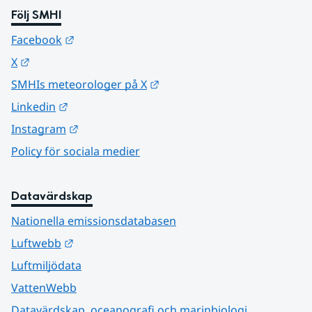
Följ SMHI
Länk till annan webbplats.
Facebook
Länk till annan webbplats.
X
Länk till annan webbplats.
SMHIs meteorologer på X
Länk till annan webbplats.
Linkedin
Länk till annan webbplats.
Instagram
Policy för sociala medier
Datavärdskap
Nationella emissionsdatabasen
Länk till annan webbplats.
Luftwebb
Luftmiljödata
VattenWebb
Datavärdskap, oceanografi och marinbiologi