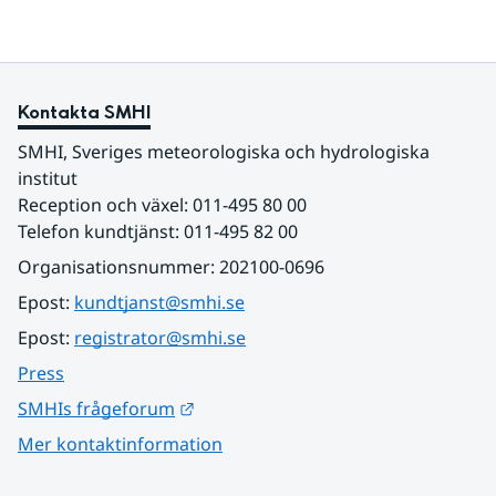
Kontakta SMHI
SMHI, Sveriges meteorologiska och hydrologiska 
institut
Reception och växel: 011-495 80 00
Telefon kundtjänst: 011-495 82 00
Organisationsnummer: 202100-0696
Epost: 
kundtjanst@smhi.se
Epost: 
registrator@smhi.se
Press
Länk till annan webbplats.
SMHIs frågeforum
Mer kontaktinformation