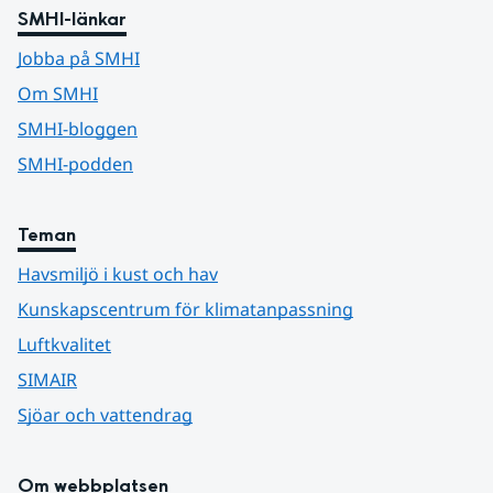
SMHI-länkar
Jobba på SMHI
Om SMHI
SMHI-bloggen
SMHI-podden
Teman
Havsmiljö i kust och hav
Kunskapscentrum för klimatanpassning
Luftkvalitet
SIMAIR
Sjöar och vattendrag
Om webbplatsen