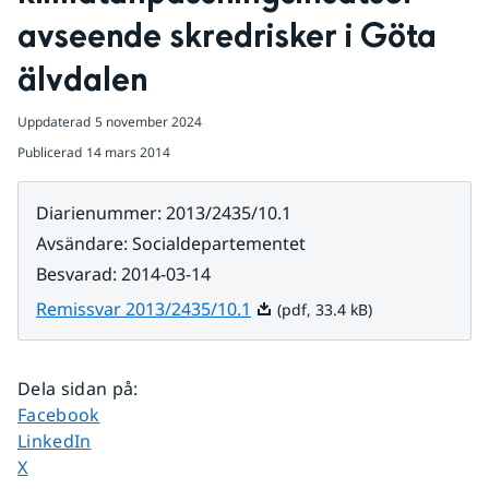
avseende skredrisker i Göta 
älvdalen
Uppdaterad
5 november 2024
Publicerad
14 mars 2014
Diarienummer
:
2013/2435/10.1
Avsändare
:
Socialdepartementet
Besvarad
:
2014-03-14
Pdf, 33.4 kB.
Remissvar 2013/2435/10.1
(pdf, 33.4 kB)
Dela sidan på
:
Dela sidan på
Facebook
Dela sidan på
LinkedIn
Dela sidan på
X