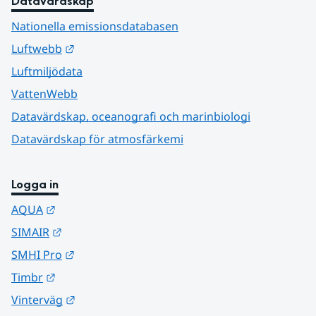
Datavärdskap
Nationella emissionsdatabasen
Länk till annan webbplats.
Luftwebb
Luftmiljödata
VattenWebb
Datavärdskap, oceanografi och marinbiologi
Datavärdskap för atmosfärkemi
Logga in
Länk till annan webbplats.
AQUA
Länk till annan webbplats.
SIMAIR
Länk till annan webbplats.
SMHI Pro
Länk till annan webbplats.
Timbr
Länk till annan webbplats.
Vinterväg