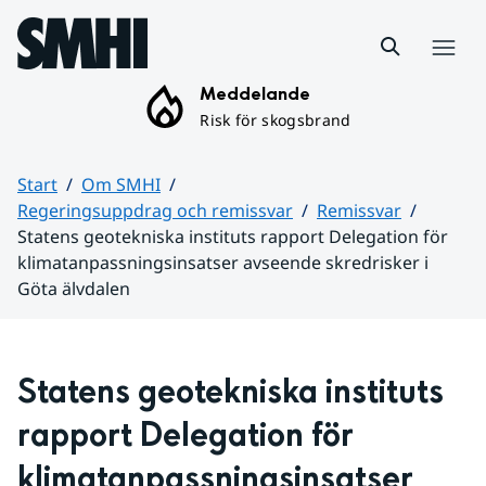
Hoppa till sidans innehåll
Meny
Meddelande
Risk för skogsbrand
Start
Om SMHI
Regeringsuppdrag och remissvar
Remissvar
Statens geotekniska instituts rapport Delegation för
klimatanpassningsinsatser avseende skredrisker i
Göta älvdalen
Huvudinnehåll
Statens geotekniska instituts 
rapport Delegation för 
klimatanpassningsinsatser 