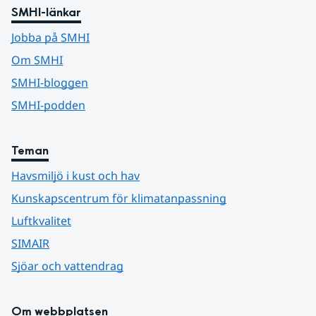
SMHI-länkar
Jobba på SMHI
Om SMHI
SMHI-bloggen
SMHI-podden
Teman
Havsmiljö i kust och hav
Kunskapscentrum för klimatanpassning
Luftkvalitet
SIMAIR
Sjöar och vattendrag
Om webbplatsen