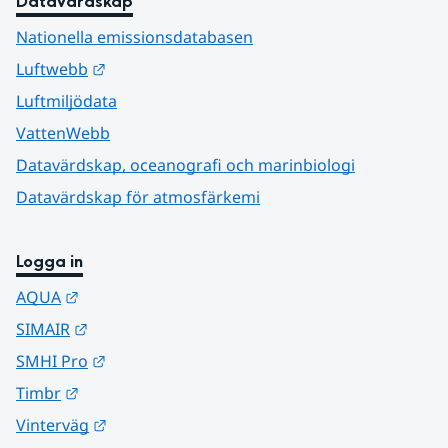
Datavärdskap
Nationella emissionsdatabasen
Länk till annan webbplats.
Luftwebb
Luftmiljödata
VattenWebb
Datavärdskap, oceanografi och marinbiologi
Datavärdskap för atmosfärkemi
Logga in
Länk till annan webbplats.
AQUA
Länk till annan webbplats.
SIMAIR
Länk till annan webbplats.
SMHI Pro
Länk till annan webbplats.
Timbr
Länk till annan webbplats.
Vinterväg