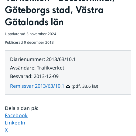
Göteborgs stad, Västra 
Götalands län
Uppdaterad
5 november 2024
Publicerad
9 december 2013
Diarienummer
:
2013/63/10.1
Avsändare
:
Trafikverket
Besvarad
:
2013-12-09
Pdf, 33.6 kB.
Remissvar 2013/63/10.1
(pdf, 33.6 kB)
Dela sidan på
:
Dela sidan på
Facebook
Dela sidan på
LinkedIn
Dela sidan på
X