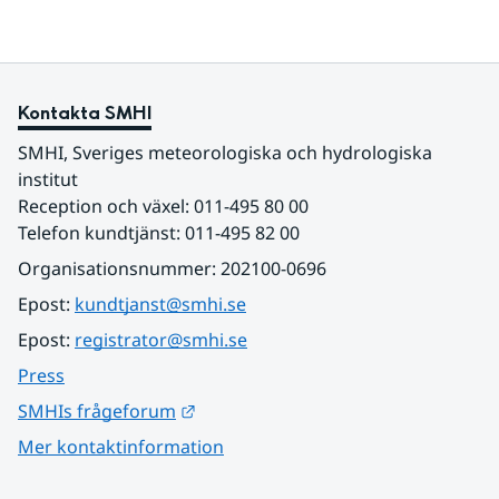
Kontakta SMHI
SMHI, Sveriges meteorologiska och hydrologiska 
institut
Reception och växel: 011-495 80 00
Telefon kundtjänst: 011-495 82 00
Organisationsnummer: 202100-0696
Epost: 
kundtjanst@smhi.se
Epost: 
registrator@smhi.se
Press
Länk till annan webbplats.
SMHIs frågeforum
Mer kontaktinformation