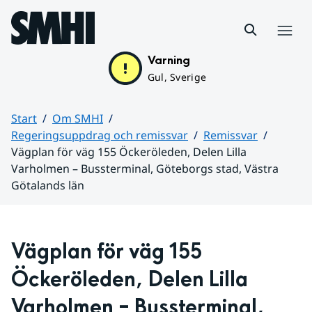
Hoppa till sidans innehåll
Meny
Varning
Gul, Sverige
Start
Om SMHI
Regeringsuppdrag och remissvar
Remissvar
Vägplan för väg 155 Öckeröleden, Delen Lilla
Varholmen – Bussterminal, Göteborgs stad, Västra
Götalands län
Huvudinnehåll
Vägplan för väg 155 
Öckeröleden, Delen Lilla 
Varholmen – Bussterminal, 