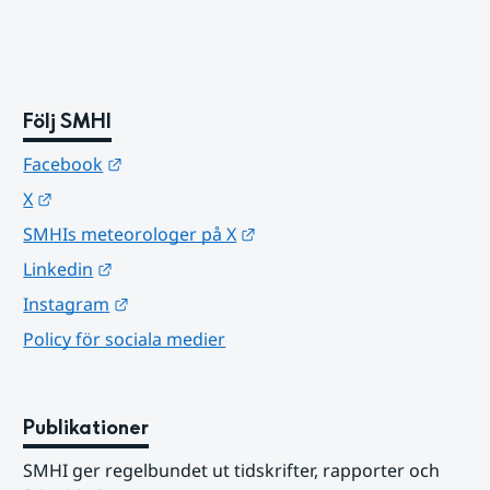
Följ SMHI
Länk till annan webbplats.
Facebook
Länk till annan webbplats.
X
Länk till annan webbplats.
SMHIs meteorologer på X
Länk till annan webbplats.
Linkedin
Länk till annan webbplats.
Instagram
Policy för sociala medier
Publikationer
SMHI ger regelbundet ut tidskrifter, rapporter och 