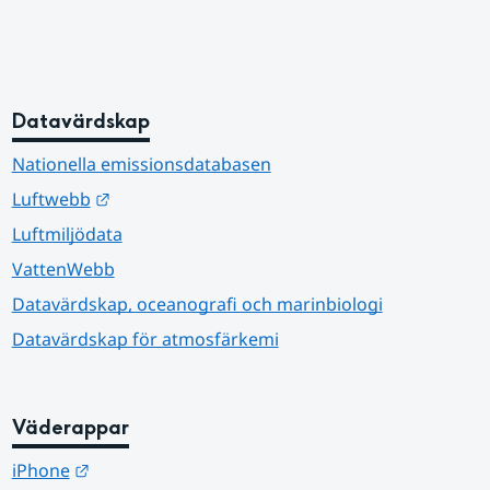
Datavärdskap
Nationella emissionsdatabasen
Länk till annan webbplats.
Luftwebb
Luftmiljödata
VattenWebb
Datavärdskap, oceanografi och marinbiologi
Datavärdskap för atmosfärkemi
Väderappar
Länk till annan webbplats.
iPhone