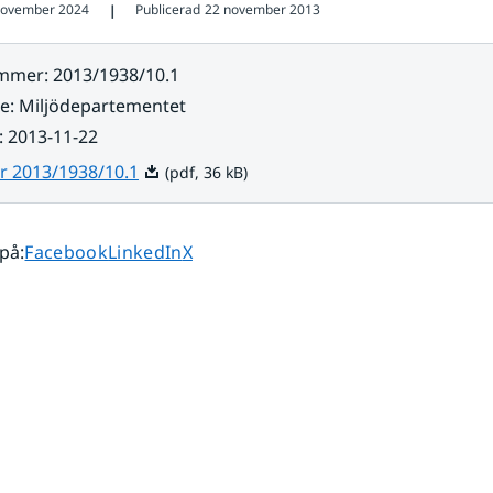
november 2024
Publicerad
22 november 2013
❘
ummer
:
2013/1938/10.1
re
:
Miljödepartementet
:
2013-11-22
Pdf, 36 kB.
r 2013/1938/10.1
(pdf, 36 kB)
Dela sidan på
Dela sidan på
Dela sidan på
 på
:
Facebook
LinkedIn
X