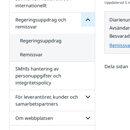
Uppdaterad
5 
Undersidor
för
internationellt
SMHIs
Undersidor
organisation
för
Regeringsuppdrag och
Diarien
Samverkan
remissvar
Avsända
nationellt
och
Besvarad
internationellt
Regeringsuppdrag
Remissva
Remissvar
Dela sidan
SMHIs hantering av
personuppgifter och
integritetspolicy
För leverantörer, kunder och
samarbetspartners
Undersidor
för
Om webbplatsen
För
leverantörer,