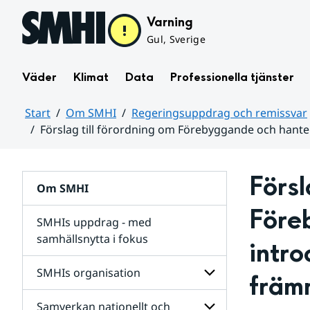
Hoppa till sidans innehåll
Varning
Gul, Sverige
Väder
Klimat
Data
Professionella tjänster
Start
Om SMHI
Regeringsuppdrag och remissvar
Förslag till förordning om Förebyggande och hante
Huvudinnehåll
Försl
Om SMHI
Före
SMHIs uppdrag - med
samhällsnytta i fokus
intro
remissvar
SMHIs organisation
främ
och
Regeringsuppdrag
Samverkan nationellt och
för
Undersidor