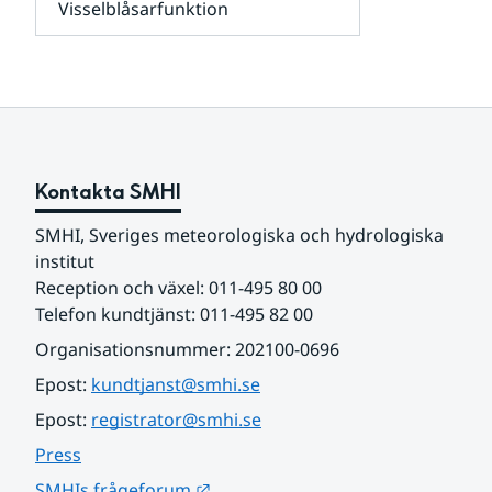
Visselblåsarfunktion
kunder
Undersidor
och
för
samarbetspartners
Om
webbplatsen
Kontakta SMHI
SMHI, Sveriges meteorologiska och hydrologiska 
institut
Reception och växel: 011-495 80 00
Telefon kundtjänst: 011-495 82 00
Organisationsnummer: 202100-0696
Epost: 
kundtjanst@smhi.se
Epost: 
registrator@smhi.se
Press
Länk till annan webbplats.
SMHIs frågeforum