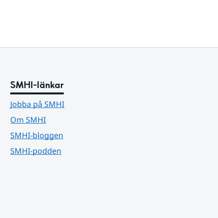
SMHI-länkar
Jobba på SMHI
Om SMHI
SMHI-bloggen
SMHI-podden