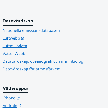
Datavärdskap
Nationella emissionsdatabasen
Länk till annan webbplats.
Luftwebb
Luftmiljödata
VattenWebb
Datavärdskap, oceanografi och marinbiologi
Datavärdskap för atmosfärkemi
Väderappar
Länk till annan webbplats.
iPhone
Länk till annan webbplats.
Android