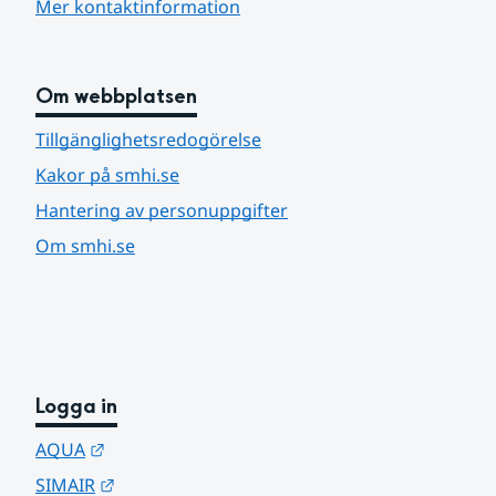
Mer kontaktinformation
Om webbplatsen
Tillgänglighetsredogörelse
Kakor på smhi.se
Hantering av personuppgifter
Om smhi.se
Logga in
Länk till annan webbplats.
AQUA
Länk till annan webbplats.
SIMAIR