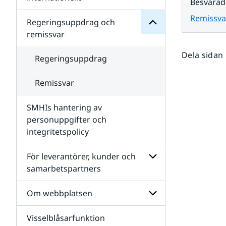
Besvarad
SMHIs
Undersidor
organisation
Remissva
för
Regeringsuppdrag och
Samverkan
remissvar
nationellt
och
Dela sidan
internationellt
Regeringsuppdrag
Remissvar
SMHIs hantering av
personuppgifter och
integritetspolicy
För leverantörer, kunder och
samarbetspartners
Undersidor
för
Om webbplatsen
För
leverantörer,
Visselblåsarfunktion
kunder
Undersidor