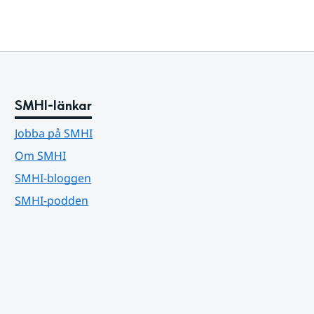
SMHI-länkar
Jobba på SMHI
Om SMHI
SMHI-bloggen
SMHI-podden