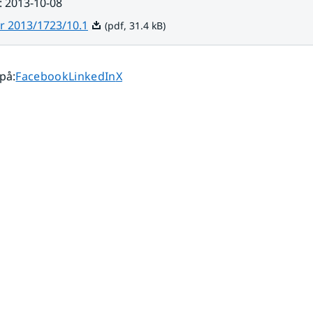
:
2013-10-08
Pdf, 31.4 kB.
r 2013/1723/10.1
(pdf, 31.4 kB)
Dela sidan på
Dela sidan på
Dela sidan på
 på
:
Facebook
LinkedIn
X