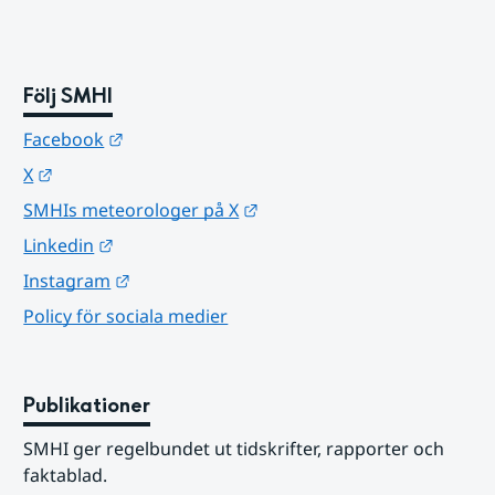
Följ SMHI
Länk till annan webbplats.
Facebook
Länk till annan webbplats.
X
Länk till annan webbplats.
SMHIs meteorologer på X
Länk till annan webbplats.
Linkedin
Länk till annan webbplats.
Instagram
Policy för sociala medier
Publikationer
SMHI ger regelbundet ut tidskrifter, rapporter och 
faktablad.