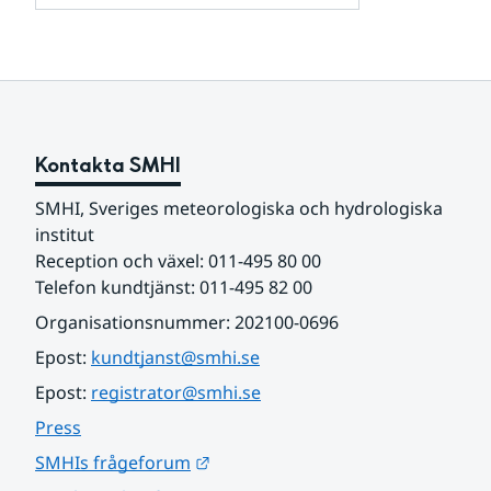
och
för
samarbetspartners
Om
webbplatsen
Kontakta SMHI
SMHI, Sveriges meteorologiska och hydrologiska 
institut
Reception och växel: 011-495 80 00
Telefon kundtjänst: 011-495 82 00
Organisationsnummer: 202100-0696
Epost: 
kundtjanst@smhi.se
Epost: 
registrator@smhi.se
Press
Länk till annan webbplats.
SMHIs frågeforum