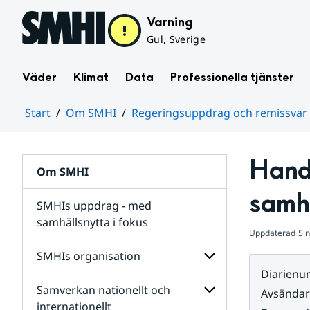
Hoppa till sidans innehåll
Varning
Gul, Sverige
Väder
Klimat
Data
Professionella tjänster
Start
Om SMHI
Regeringsuppdrag och remissvar
Huvudinnehåll
Handl
Om SMHI
samh
SMHIs uppdrag - med
samhällsnytta i fokus
Uppdaterad
5 
remissvar
SMHIs organisation
och
Diarien
Regeringsuppdrag
Samverkan nationellt och
för
Undersidor
Avsända
Undersidor
för
internationellt