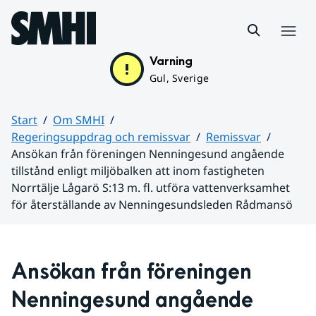
Hoppa till sidans innehåll
Meny
Varning
Gul, Sverige
Start
Om SMHI
Regeringsuppdrag och remissvar
Remissvar
Ansökan från föreningen Nenningesund angående
tillstånd enligt miljöbalken att inom fastigheten
Norrtälje Lågarö S:13 m. fl. utföra vattenverksamhet
för återställande av Nenningesundsleden Rådmansö
Huvudinnehåll
Ansökan från föreningen 
Nenningesund angående 