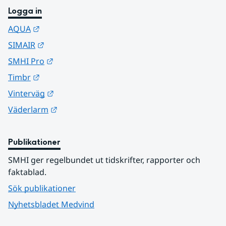
Logga in
Länk till annan webbplats.
AQUA
Länk till annan webbplats.
SIMAIR
Länk till annan webbplats.
SMHI Pro
Länk till annan webbplats.
Timbr
Länk till annan webbplats.
Vinterväg
Länk till annan webbplats.
Väderlarm
Publikationer
SMHI ger regelbundet ut tidskrifter, rapporter och 
faktablad.
Sök publikationer
Nyhetsbladet Medvind