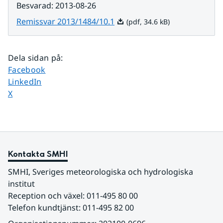
Besvarad
:
2013-08-26
Pdf, 34.6 kB.
Remissvar 2013/1484/10.1
(pdf, 34.6 kB)
Dela sidan på
:
Dela sidan på
Facebook
Dela sidan på
LinkedIn
Dela sidan på
X
Kontakta SMHI
SMHI, Sveriges meteorologiska och hydrologiska 
institut
Reception och växel: 011-495 80 00
Telefon kundtjänst: 011-495 82 00