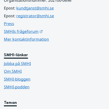
Organisationsnummer: 202100-0696
Epost: 
kundtjanst@smhi.se
Epost: 
registrator@smhi.se
Press
Länk till annan webbplats.
SMHIs frågeforum
Mer kontaktinformation
SMHI-länkar
Jobba på SMHI
Om SMHI
SMHI-bloggen
SMHI-podden
Teman