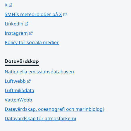
Länk till annan webbplats.
X
Länk till annan webbplats.
SMHIs meteorologer på X
Länk till annan webbplats.
Linkedin
Länk till annan webbplats.
Instagram
Policy för sociala medier
Datavärdskap
Nationella emissionsdatabasen
Länk till annan webbplats.
Luftwebb
Luftmiljödata
VattenWebb
Datavärdskap, oceanografi och marinbiologi
Datavärdskap för atmosfärkemi