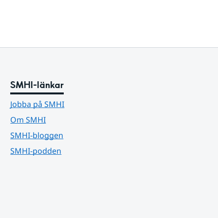
SMHI-länkar
Jobba på SMHI
Om SMHI
SMHI-bloggen
SMHI-podden