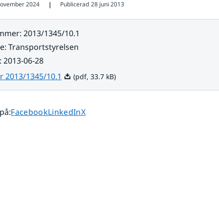
november 2024
Publicerad
28 juni 2013
❘
ummer
:
2013/1345/10.1
re
:
Transportstyrelsen
:
2013-06-28
Pdf, 33.7 kB.
r 2013/1345/10.1
(pdf, 33.7 kB)
Dela sidan på
Dela sidan på
Dela sidan på
 på
:
Facebook
LinkedIn
X