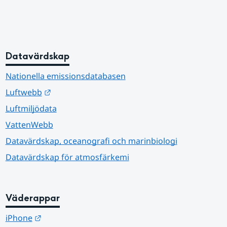
Datavärdskap
Nationella emissionsdatabasen
Länk till annan webbplats.
Luftwebb
Luftmiljödata
VattenWebb
Datavärdskap, oceanografi och marinbiologi
Datavärdskap för atmosfärkemi
Väderappar
Länk till annan webbplats.
iPhone