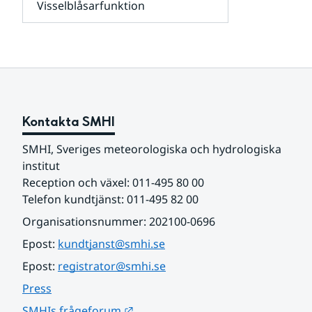
Visselblåsarfunktion
kunder
Undersidor
och
för
samarbetspartners
Om
webbplatsen
Kontakta SMHI
SMHI, Sveriges meteorologiska och hydrologiska 
institut
Reception och växel: 011-495 80 00
Telefon kundtjänst: 011-495 82 00
Organisationsnummer: 202100-0696
Epost: 
kundtjanst@smhi.se
Epost: 
registrator@smhi.se
Press
Länk till annan webbplats.
SMHIs frågeforum