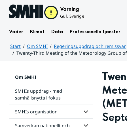
Hoppa till sidans innehåll
Varning
Gul, Sverige
Väder
Klimat
Data
Professionella tjänster
Start
Om SMHI
Regeringsuppdrag och remissvar
Twenty-Third Meeting of the Meteorology Group of
Huvudinnehåll
Twent
Om SMHI
Mete
SMHIs uppdrag - med
samhällsnytta i fokus
(METG
remissvar
SMHIs organisation
Sept
och
Regeringsuppdrag
Samverkan nationellt och
för
Undersidor