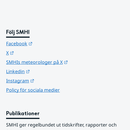
Följ SMHI
Länk till annan webbplats.
Facebook
Länk till annan webbplats.
X
Länk till annan webbplats.
SMHIs meteorologer på X
Länk till annan webbplats.
Linkedin
Länk till annan webbplats.
Instagram
Policy för sociala medier
Publikationer
SMHI ger regelbundet ut tidskrifter, rapporter och 