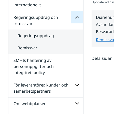
Uppdaterad
5 
Undersidor
för
internationellt
SMHIs
Undersidor
organisation
för
Regeringsuppdrag och
Diarien
Samverkan
remissvar
Avsända
nationellt
och
Besvarad
internationellt
Regeringsuppdrag
Remissva
Remissvar
Dela sidan
SMHIs hantering av
personuppgifter och
integritetspolicy
För leverantörer, kunder och
samarbetspartners
Undersidor
för
Om webbplatsen
För
leverantörer,