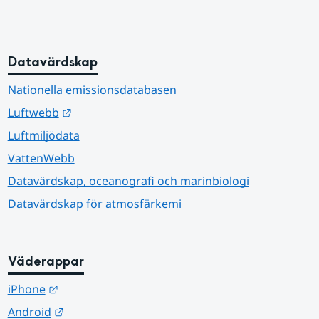
Datavärdskap
Nationella emissionsdatabasen
Länk till annan webbplats.
Luftwebb
Luftmiljödata
VattenWebb
Datavärdskap, oceanografi och marinbiologi
Datavärdskap för atmosfärkemi
Väderappar
Länk till annan webbplats.
iPhone
Länk till annan webbplats.
Android