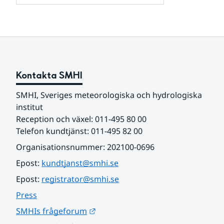
och
för
samarbetspartners
Om
webbplatsen
Kontakta SMHI
SMHI, Sveriges meteorologiska och hydrologiska 
institut
Reception och växel: 011-495 80 00
Telefon kundtjänst: 011-495 82 00
Organisationsnummer: 202100-0696
Epost: 
kundtjanst@smhi.se
Epost: 
registrator@smhi.se
Press
Länk till annan webbplats.
SMHIs frågeforum