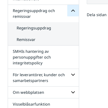
SMHIs
Undersidor
organisation
för
Regeringsuppdrag och
Samverkan
Dela sidan
remissvar
nationellt
och
internationellt
Regeringsuppdrag
Remissvar
SMHIs hantering av
personuppgifter och
integritetspolicy
För leverantörer, kunder och
samarbetspartners
Undersidor
för
Om webbplatsen
För
leverantörer,
Visselblåsarfunktion
kunder
Undersidor