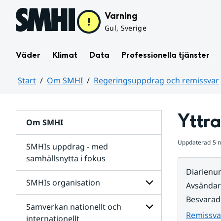
Hoppa till sidans innehåll
Varning
Gul, Sverige
Väder
Klimat
Data
Professionella tjänster
Start
Om SMHI
Regeringsuppdrag och remissvar
Huvudinnehåll
Yttr
Om SMHI
Uppdaterad
5 
SMHIs uppdrag - med
samhällsnytta i fokus
Diarien
remissvar
SMHIs organisation
Avsända
och
Regeringsuppdrag
Besvarad
Samverkan nationellt och
för
Undersidor
Remissva
Undersidor
för
internationellt