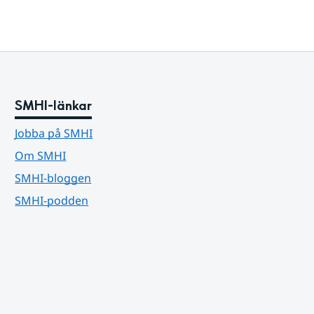
SMHI-länkar
Jobba på SMHI
Om SMHI
SMHI-bloggen
SMHI-podden