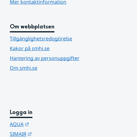
Mer kontaktinformation
Om webbplatsen
Tillgänglighetsredogörelse
Kakor på smhi.se
Hantering av personuppgifter
Om smhi.se
Logga in
Länk till annan webbplats.
AQUA
Länk till annan webbplats.
SIMAIR