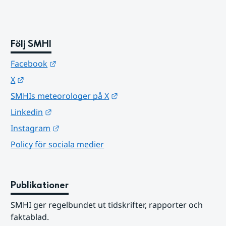
Följ SMHI
Länk till annan webbplats.
Facebook
Länk till annan webbplats.
X
Länk till annan webbplats.
SMHIs meteorologer på X
Länk till annan webbplats.
Linkedin
Länk till annan webbplats.
Instagram
Policy för sociala medier
Publikationer
SMHI ger regelbundet ut tidskrifter, rapporter och 
faktablad.