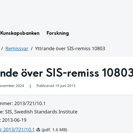
Kunskapsbanken
Forskning
Remissvar
Yttrande över SIS-remiss 10803
ande över SIS-remiss 1080
november 2024
Publicerad
19 juni 2013
❘
ummer
:
2013/721/10.1
re
:
SIS, Swedish Standards Institute
:
2013-06-19
Pdf, 1.6 MB.
r 2013/721/10.1
(pdf, 1.6 MB)