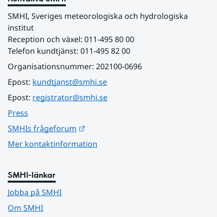
SMHI, Sveriges meteorologiska och hydrologiska 
institut
Reception och växel: 011-495 80 00
Telefon kundtjänst: 011-495 82 00
Organisationsnummer: 202100-0696
Epost: 
kundtjanst@smhi.se
Epost: 
registrator@smhi.se
Press
Länk till annan webbplats.
SMHIs frågeforum
Mer kontaktinformation
SMHI-länkar
Jobba på SMHI
Om SMHI