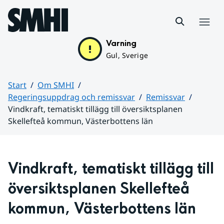
Hoppa till sidans innehåll
Meny
Varning
Gul, Sverige
Start
Om SMHI
Regeringsuppdrag och remissvar
Remissvar
Vindkraft, tematiskt tillägg till översiktsplanen
Skellefteå kommun, Västerbottens län
Huvudinnehåll
Vindkraft, tematiskt tillägg till 
översiktsplanen Skellefteå 
kommun, Västerbottens län