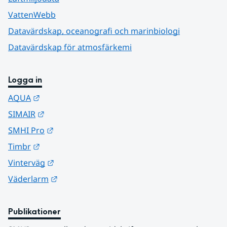
VattenWebb
Datavärdskap, oceanografi och marinbiologi
Datavärdskap för atmosfärkemi
Logga in
Länk till annan webbplats.
AQUA
Länk till annan webbplats.
SIMAIR
Länk till annan webbplats.
SMHI Pro
Länk till annan webbplats.
Timbr
Länk till annan webbplats.
Vinterväg
Länk till annan webbplats.
Väderlarm
Publikationer