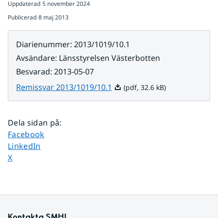
Uppdaterad
5 november 2024
Publicerad
8 maj 2013
Diarienummer
:
2013/1019/10.1
Avsändare
:
Länsstyrelsen Västerbotten
Besvarad
:
2013-05-07
Pdf, 32.6 kB.
Remissvar 2013/1019/10.1
(pdf, 32.6 kB)
Dela sidan på
:
Dela sidan på
Facebook
Dela sidan på
LinkedIn
Dela sidan på
X
Kontakta SMHI