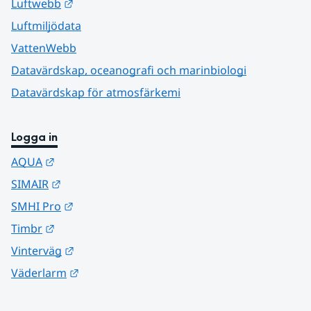
Länk till annan webbplats.
Luftwebb
Luftmiljödata
VattenWebb
Datavärdskap, oceanografi och marinbiologi
Datavärdskap för atmosfärkemi
Logga in
Länk till annan webbplats.
AQUA
Länk till annan webbplats.
SIMAIR
Länk till annan webbplats.
SMHI Pro
Länk till annan webbplats.
Timbr
Länk till annan webbplats.
Vinterväg
Länk till annan webbplats.
Väderlarm