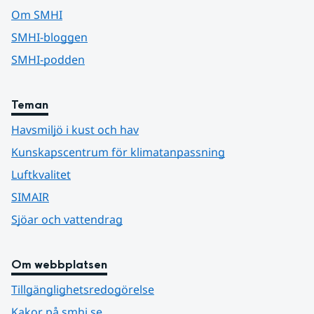
Om SMHI
SMHI-bloggen
SMHI-podden
Teman
Havsmiljö i kust och hav
Kunskapscentrum för klimatanpassning
Luftkvalitet
SIMAIR
Sjöar och vattendrag
Om webbplatsen
Tillgänglighetsredogörelse
Kakor på smhi.se