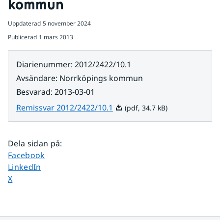
kommun
Uppdaterad
5 november 2024
Publicerad
1 mars 2013
Diarienummer
:
2012/2422/10.1
Avsändare
:
Norrköpings kommun
Besvarad
:
2013-03-01
Pdf, 34.7 kB.
Remissvar 2012/2422/10.1
(pdf, 34.7 kB)
Dela sidan på
:
Dela sidan på
Facebook
Dela sidan på
LinkedIn
Dela sidan på
X