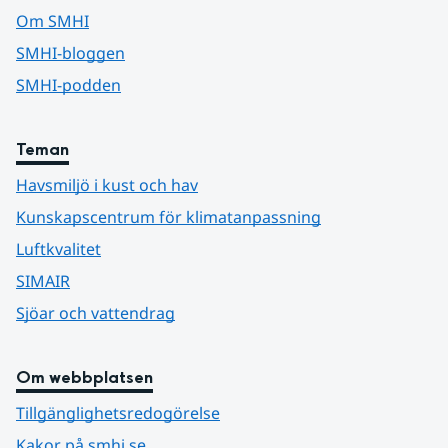
Om SMHI
SMHI-bloggen
SMHI-podden
Teman
Havsmiljö i kust och hav
Kunskapscentrum för klimatanpassning
Luftkvalitet
SIMAIR
Sjöar och vattendrag
Om webbplatsen
Tillgänglighetsredogörelse
Kakor på smhi.se