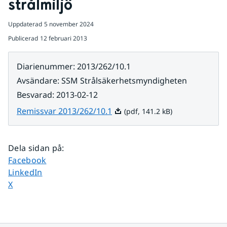
strålmiljö
Uppdaterad
5 november 2024
Publicerad
12 februari 2013
Diarienummer
:
2013/262/10.1
Avsändare
:
SSM Strålsäkerhetsmyndigheten
Besvarad
:
2013-02-12
Pdf, 141.2 kB.
Remissvar 2013/262/10.1
(pdf, 141.2 kB)
Dela sidan på
:
Dela sidan på
Facebook
Dela sidan på
LinkedIn
Dela sidan på
X