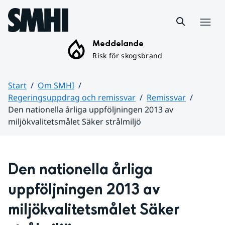
Hoppa till sidans innehåll
Meny
Meddelande
Risk för skogsbrand
Start
Om SMHI
Regeringsuppdrag och remissvar
Remissvar
Den nationella årliga uppföljningen 2013 av
miljökvalitetsmålet Säker strålmiljö
Huvudinnehåll
Den nationella årliga 
uppföljningen 2013 av 
miljökvalitetsmålet Säker 