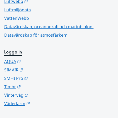
Länk till annan webbplats.
Luftwebb
Luftmiljödata
VattenWebb
Datavärdskap, oceanografi och marinbiologi
Datavärdskap för atmosfärkemi
Logga in
Länk till annan webbplats.
AQUA
Länk till annan webbplats.
SIMAIR
Länk till annan webbplats.
SMHI Pro
Länk till annan webbplats.
Timbr
Länk till annan webbplats.
Vinterväg
Länk till annan webbplats.
Väderlarm