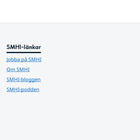
SMHI-länkar
Jobba på SMHI
Om SMHI
SMHI-bloggen
SMHI-podden