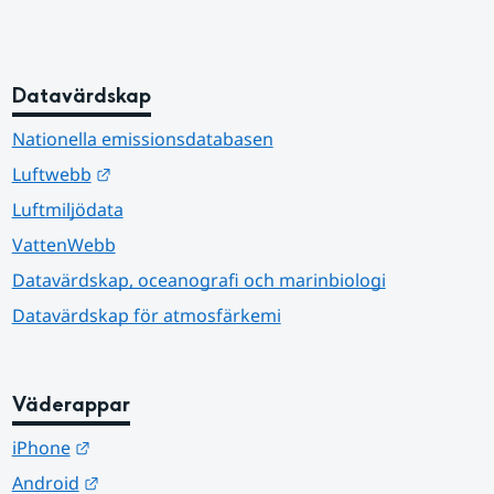
Datavärdskap
Nationella emissionsdatabasen
Länk till annan webbplats.
Luftwebb
Luftmiljödata
VattenWebb
Datavärdskap, oceanografi och marinbiologi
Datavärdskap för atmosfärkemi
Väderappar
Länk till annan webbplats.
iPhone
Länk till annan webbplats.
Android