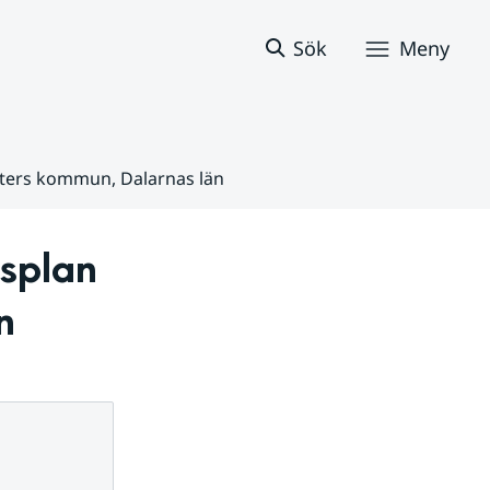
Sök
Meny
äters kommun, Dalarnas län
plan 
n