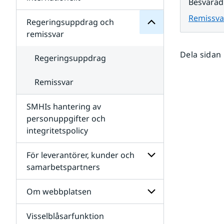
Besvarad
SMHIs
Undersidor
organisation
Remissva
för
Regeringsuppdrag och
Samverkan
remissvar
nationellt
och
Dela sidan
internationellt
Regeringsuppdrag
Remissvar
SMHIs hantering av
personuppgifter och
integritetspolicy
För leverantörer, kunder och
samarbetspartners
Undersidor
för
Om webbplatsen
För
leverantörer,
Visselblåsarfunktion
kunder
Undersidor