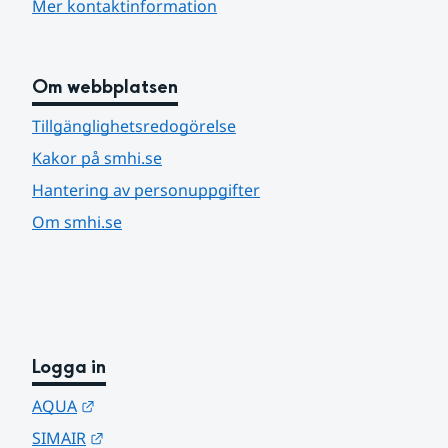
Mer kontaktinformation
Om webbplatsen
Tillgänglighetsredogörelse
Kakor på smhi.se
Hantering av personuppgifter
Om smhi.se
Logga in
Länk till annan webbplats.
AQUA
Länk till annan webbplats.
SIMAIR