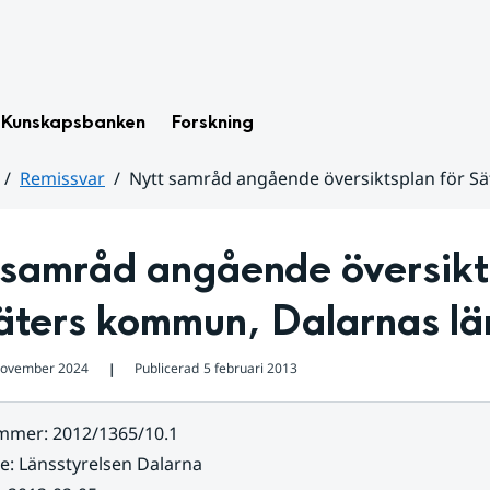
Kunskapsbanken
Forskning
Remissvar
Nytt samråd angående översiktsplan för S
 samråd angående översikts
Säters kommun, Dalarnas lä
november 2024
Publicerad
5 februari 2013
❘
ummer
:
2012/1365/10.1
re
:
Länsstyrelsen Dalarna