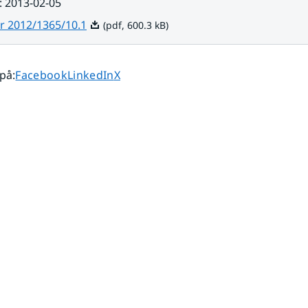
:
2013-02-05
Pdf, 600.3 kB.
r 2012/1365/10.1
(pdf, 600.3 kB)
Dela sidan på
Dela sidan på
Dela sidan på
 på
:
Facebook
LinkedIn
X