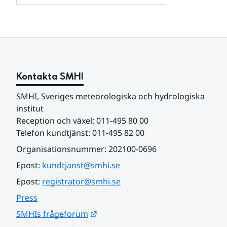
och
för
samarbetspartners
Om
webbplatsen
Kontakta SMHI
SMHI, Sveriges meteorologiska och hydrologiska 
institut
Reception och växel: 011-495 80 00
Telefon kundtjänst: 011-495 82 00
Organisationsnummer: 202100-0696
Epost: 
kundtjanst@smhi.se
Epost: 
registrator@smhi.se
Press
Länk till annan webbplats.
SMHIs frågeforum