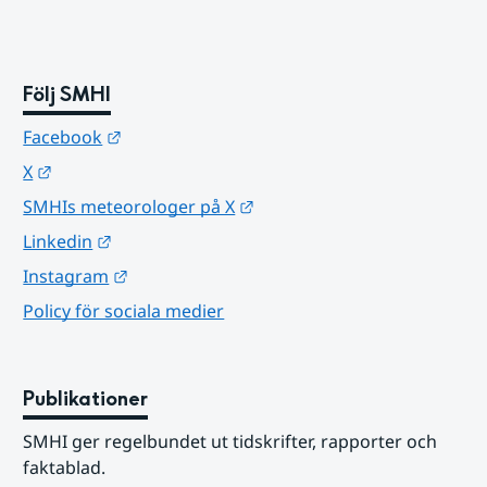
Följ SMHI
Länk till annan webbplats.
Facebook
Länk till annan webbplats.
X
Länk till annan webbplats.
SMHIs meteorologer på X
Länk till annan webbplats.
Linkedin
Länk till annan webbplats.
Instagram
Policy för sociala medier
Publikationer
SMHI ger regelbundet ut tidskrifter, rapporter och 
faktablad.