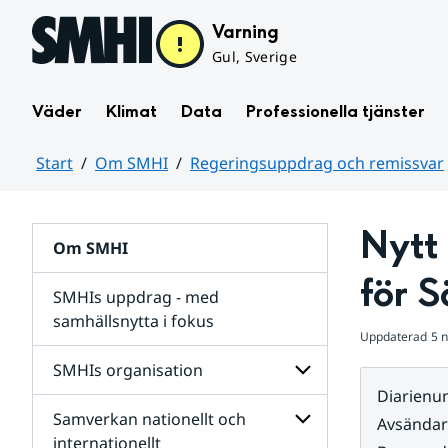
Hoppa till sidans innehåll
Varning
Gul, Sverige
Väder
Klimat
Data
Professionella tjänster
Start
Om SMHI
Regeringsuppdrag och remissvar
Huvudinnehåll
Nytt
Om SMHI
för 
SMHIs uppdrag - med
samhällsnytta i fokus
Uppdaterad
5 
remissvar
SMHIs organisation
och
Diarien
Regeringsuppdrag
Samverkan nationellt och
för
Undersidor
Avsända
Undersidor
för
internationellt