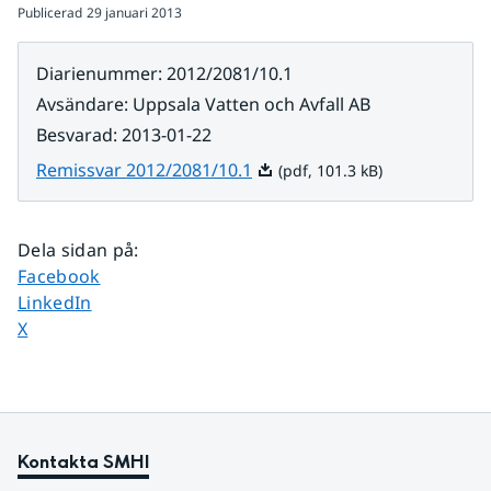
Publicerad
29 januari 2013
Diarienummer
:
2012/2081/10.1
Avsändare
:
Uppsala Vatten och Avfall AB
Besvarad
:
2013-01-22
Pdf, 101.3 kB.
Remissvar 2012/2081/10.1
(pdf, 101.3 kB)
Dela sidan på
:
Dela sidan på
Facebook
Dela sidan på
LinkedIn
Dela sidan på
X
Kontakta SMHI