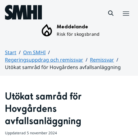
Hoppa till sidans innehåll
Meny
Meddelande
Risk för skogsbrand
Start
Om SMHI
Regeringsuppdrag och remissvar
Remissvar
Utökat samråd för Hovgårdens avfallsanläggning
Huvudinnehåll
Utökat samråd för 
Hovgårdens 
avfallsanläggning
Uppdaterad
5 november 2024