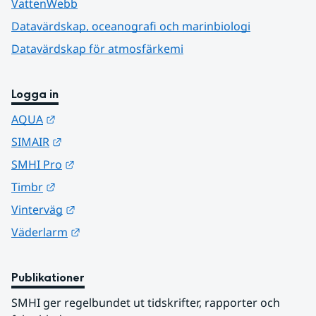
VattenWebb
Datavärdskap, oceanografi och marinbiologi
Datavärdskap för atmosfärkemi
Logga in
Länk till annan webbplats.
AQUA
Länk till annan webbplats.
SIMAIR
Länk till annan webbplats.
SMHI Pro
Länk till annan webbplats.
Timbr
Länk till annan webbplats.
Vinterväg
Länk till annan webbplats.
Väderlarm
Publikationer
SMHI ger regelbundet ut tidskrifter, rapporter och 