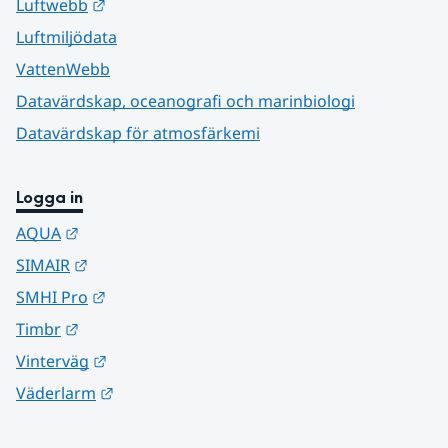
Länk till annan webbplats.
Luftwebb
Luftmiljödata
VattenWebb
Datavärdskap, oceanografi och marinbiologi
Datavärdskap för atmosfärkemi
Logga in
Länk till annan webbplats.
AQUA
Länk till annan webbplats.
SIMAIR
Länk till annan webbplats.
SMHI Pro
Länk till annan webbplats.
Timbr
Länk till annan webbplats.
Vinterväg
Länk till annan webbplats.
Väderlarm