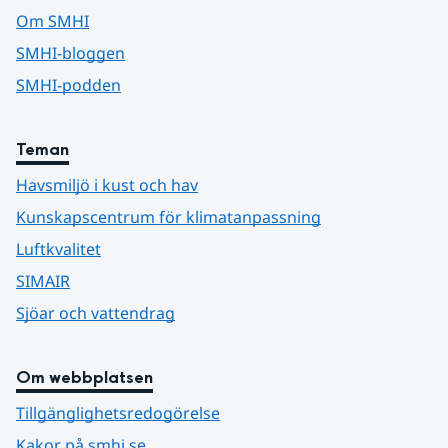
Om SMHI
SMHI-bloggen
SMHI-podden
Teman
Havsmiljö i kust och hav
Kunskapscentrum för klimatanpassning
Luftkvalitet
SIMAIR
Sjöar och vattendrag
Om webbplatsen
Tillgänglighetsredogörelse
Kakor på smhi.se