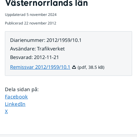
Västernorrlands län
Uppdaterad
5 november 2024
Publicerad
22 november 2012
Diarienummer
:
2012/1959/10.1
Avsändare
:
Trafikverket
Besvarad
:
2012-11-21
Pdf, 38.5 kB.
Remissvar 2012/1959/10.1
(pdf, 38.5 kB)
Dela sidan på
:
Dela sidan på
Facebook
Dela sidan på
LinkedIn
Dela sidan på
X