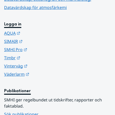
Datavärdskap för atmosfärkemi
Logga in
Länk till annan webbplats.
AQUA
Länk till annan webbplats.
SIMAIR
Länk till annan webbplats.
SMHI Pro
Länk till annan webbplats.
Timbr
Länk till annan webbplats.
Vinterväg
Länk till annan webbplats.
Väderlarm
Publikationer
SMHI ger regelbundet ut tidskrifter, rapporter och 
faktablad.
Sök publikationer