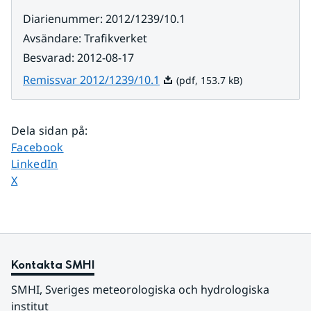
Diarienummer
:
2012/1239/10.1
Avsändare
:
Trafikverket
Besvarad
:
2012-08-17
Pdf, 153.7 kB.
Remissvar 2012/1239/10.1
(pdf, 153.7 kB)
Dela sidan på
:
Dela sidan på
Facebook
Dela sidan på
LinkedIn
Dela sidan på
X
Kontakta SMHI
SMHI, Sveriges meteorologiska och hydrologiska 
institut