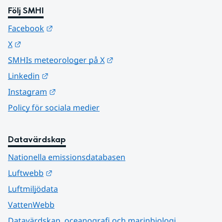
Följ SMHI
Länk till annan webbplats.
Facebook
Länk till annan webbplats.
X
Länk till annan webbplats.
SMHIs meteorologer på X
Länk till annan webbplats.
Linkedin
Länk till annan webbplats.
Instagram
Policy för sociala medier
Datavärdskap
Nationella emissionsdatabasen
Länk till annan webbplats.
Luftwebb
Luftmiljödata
VattenWebb
Datavärdskap, oceanografi och marinbiologi