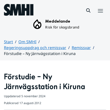
Hoppa till sidans innehåll
Meny
Meddelande
Risk för skogsbrand
Start
Om SMHI
Regeringsuppdrag och remissvar
Remissvar
Förstudie – Ny Järnvägsstation i Kiruna
Huvudinnehåll
Förstudie – Ny 
Järnvägsstation i Kiruna
Uppdaterad
5 november 2024
Publicerad
17 augusti 2012