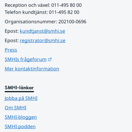
Reception och växel: 011-495 80 00
Telefon kundtjänst: 011-495 82 00
Organisationsnummer: 202100-0696
Epost: 
kundtjanst@smhi.se
Epost: 
registrator@smhi.se
Press
Länk till annan webbplats.
SMHIs frågeforum
Mer kontaktinformation
SMHI-länkar
Jobba på SMHI
Om SMHI
SMHI-bloggen
SMHI-podden