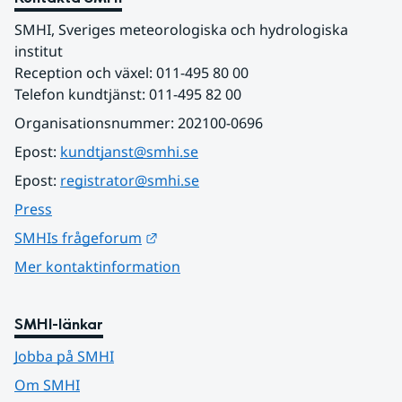
SMHI, Sveriges meteorologiska och hydrologiska 
institut
Reception och växel: 011-495 80 00
Telefon kundtjänst: 011-495 82 00
Organisationsnummer: 202100-0696
Epost: 
kundtjanst@smhi.se
Epost: 
registrator@smhi.se
Press
Länk till annan webbplats.
SMHIs frågeforum
Mer kontaktinformation
SMHI-länkar
Jobba på SMHI
Om SMHI