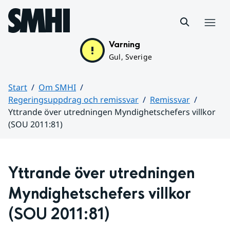
Hoppa till sidans innehåll
Meny
Varning
Gul, Sverige
Start
Om SMHI
Regeringsuppdrag och remissvar
Remissvar
Yttrande över utredningen Myndighetschefers villkor
(SOU 2011:81)
Huvudinnehåll
Yttrande över utredningen 
Myndighetschefers villkor 
(SOU 2011:81)