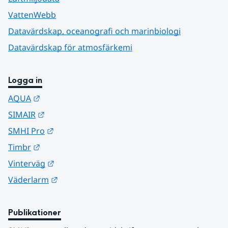
VattenWebb
Datavärdskap, oceanografi och marinbiologi
Datavärdskap för atmosfärkemi
Logga in
Länk till annan webbplats.
AQUA
Länk till annan webbplats.
SIMAIR
Länk till annan webbplats.
SMHI Pro
Länk till annan webbplats.
Timbr
Länk till annan webbplats.
Vinterväg
Länk till annan webbplats.
Väderlarm
Publikationer