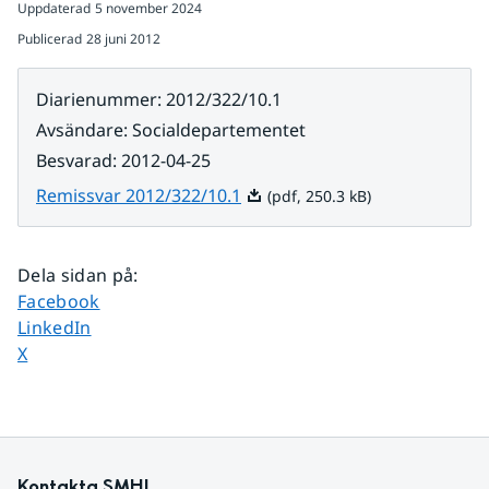
Uppdaterad
5 november 2024
Publicerad
28 juni 2012
Diarienummer
:
2012/322/10.1
Avsändare
:
Socialdepartementet
Besvarad
:
2012-04-25
Pdf, 250.3 kB.
Remissvar 2012/322/10.1
(pdf, 250.3 kB)
Dela sidan på
:
Dela sidan på
Facebook
Dela sidan på
LinkedIn
Dela sidan på
X
Kontakta SMHI