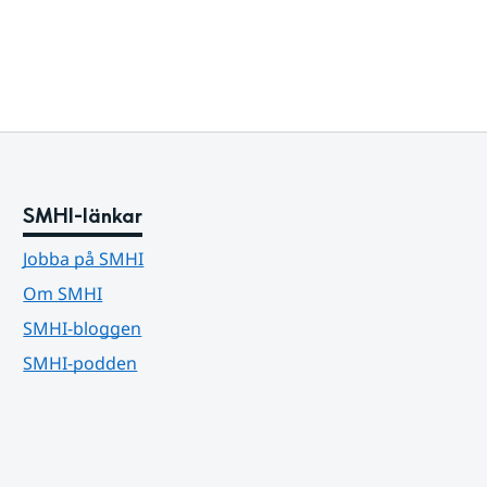
SMHI-länkar
Jobba på SMHI
Om SMHI
SMHI-bloggen
SMHI-podden