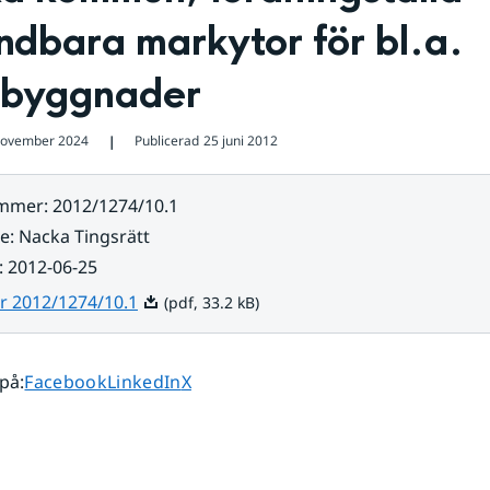
dbara markytor för bl.a. 
rbyggnader
november 2024
Publicerad
25 juni 2012
❘
ummer
:
2012/1274/10.1
re
:
Nacka Tingsrätt
:
2012-06-25
Pdf, 33.2 kB.
r 2012/1274/10.1
(pdf, 33.2 kB)
Dela sidan på
Dela sidan på
Dela sidan på
 på
:
Facebook
LinkedIn
X