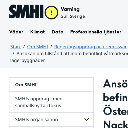
Hoppa till sidans innehåll
Varning
Gul, Sverige
Väder
Klimat
Data
Professionella tjänster
Start
Om SMHI
Regeringsuppdrag och remissvar
Ansökan om tillstånd att inom befintligt våtmarkso
lagerbyggnader
Huvudinnehåll
Ansök
Om SMHI
befin
SMHIs uppdrag - med
samhällsnytta i fokus
Öster
remissvar
SMHIs organisation
Nack
och