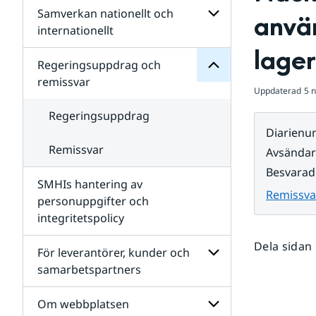
Regeringsuppdrag
Samverkan nationellt och
för
Undersidor
använ
Undersidor
för
internationellt
SMHIs
Undersidor
lage
organisation
för
Regeringsuppdrag och
Samverkan
remissvar
nationellt
Uppdaterad
5 
och
internationellt
Regeringsuppdrag
Diarien
Remissvar
Avsända
Besvarad
SMHIs hantering av
Remissva
personuppgifter och
integritetspolicy
Dela sidan
För leverantörer, kunder och
samarbetspartners
Undersidor
för
Om webbplatsen
För