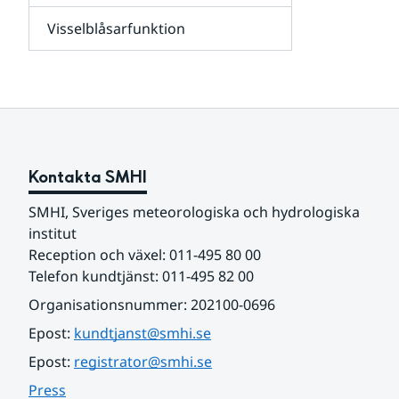
leverantörer,
Visselblåsarfunktion
kunder
Undersidor
och
för
samarbetspartners
Om
webbplatsen
Kontakta SMHI
SMHI, Sveriges meteorologiska och hydrologiska 
institut
Reception och växel: 011-495 80 00
Telefon kundtjänst: 011-495 82 00
Organisationsnummer: 202100-0696
Epost: 
kundtjanst@smhi.se
Epost: 
registrator@smhi.se
Press