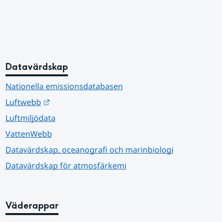
Datavärdskap
Nationella emissionsdatabasen
Länk till annan webbplats.
Luftwebb
Luftmiljödata
VattenWebb
Datavärdskap, oceanografi och marinbiologi
Datavärdskap för atmosfärkemi
Väderappar