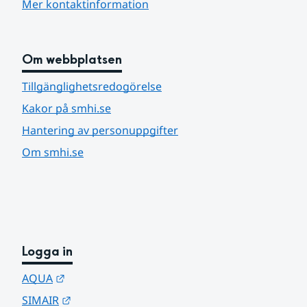
Mer kontaktinformation
Om webbplatsen
Tillgänglighetsredogörelse
Kakor på smhi.se
Hantering av personuppgifter
Om smhi.se
Logga in
Länk till annan webbplats.
AQUA
Länk till annan webbplats.
SIMAIR