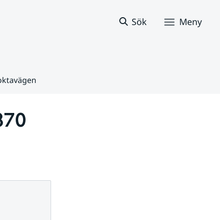
Sök
Meny
oktavägen
870 