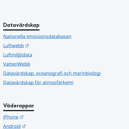
Datavärdskap
Nationella emissionsdatabasen
Länk till annan webbplats.
Luftwebb
Luftmiljödata
VattenWebb
Datavärdskap, oceanografi och marinbiologi
Datavärdskap för atmosfärkemi
Väderappar
Länk till annan webbplats.
iPhone
Länk till annan webbplats.
Android