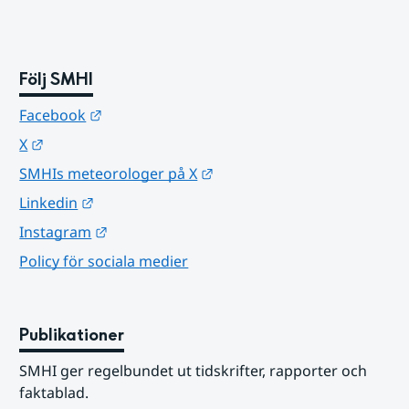
Följ SMHI
Länk till annan webbplats.
Facebook
Länk till annan webbplats.
X
Länk till annan webbplats.
SMHIs meteorologer på X
Länk till annan webbplats.
Linkedin
Länk till annan webbplats.
Instagram
Policy för sociala medier
Publikationer
SMHI ger regelbundet ut tidskrifter, rapporter och 
faktablad.