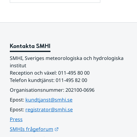
och
för
samarbetspartners
Om
webbplatsen
Kontakta SMHI
SMHI, Sveriges meteorologiska och hydrologiska 
institut
Reception och växel: 011-495 80 00
Telefon kundtjänst: 011-495 82 00
Organisationsnummer: 202100-0696
Epost: 
kundtjanst@smhi.se
Epost: 
registrator@smhi.se
Press
Länk till annan webbplats.
SMHIs frågeforum