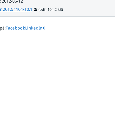
:
2012-06-12
Pdf, 104.2 kB.
r 2012/1104/10.1
(pdf, 104.2 kB)
Dela sidan på
Dela sidan på
Dela sidan på
 på
:
Facebook
LinkedIn
X