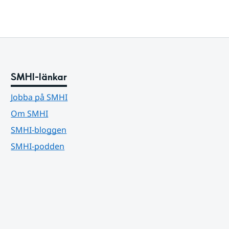
SMHI-länkar
Jobba på SMHI
Om SMHI
SMHI-bloggen
SMHI-podden