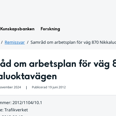
Kunskapsbanken
Forskning
Remissvar
Samråd om arbetsplan för väg 870 Nikkalu
åd om arbetsplan för väg 
aluoktavägen
november 2024
Publicerad
19 juni 2012
❘
ummer
:
2012/1104/10.1
re
:
Trafikverket