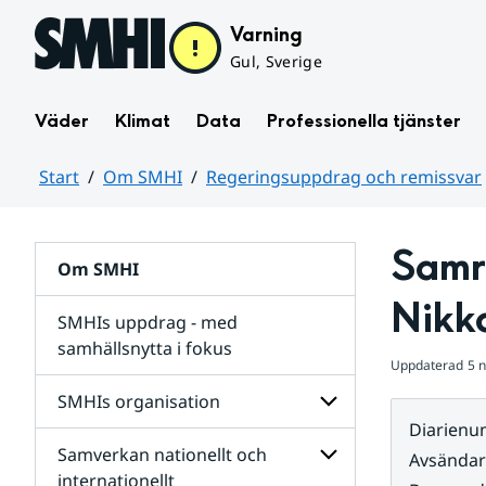
Hoppa till sidans innehåll
Varning
Gul, Sverige
Väder
Klimat
Data
Professionella tjänster
Start
Om SMHI
Regeringsuppdrag och remissvar
Huvudinnehåll
Samr
Om SMHI
Nikk
SMHIs uppdrag - med
samhällsnytta i fokus
Uppdaterad
5 
remissvar
SMHIs organisation
och
Diarien
Regeringsuppdrag
Samverkan nationellt och
för
Undersidor
Avsända
Undersidor
för
internationellt