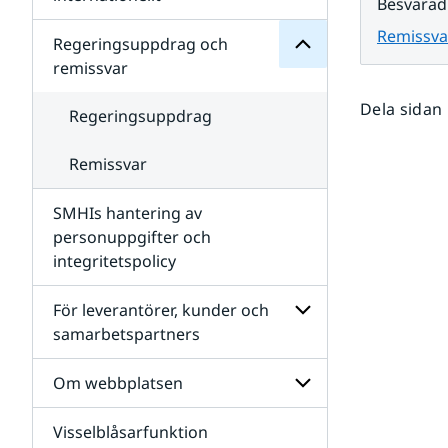
Besvarad
SMHIs
Undersidor
organisation
Remissva
för
Regeringsuppdrag och
Samverkan
remissvar
nationellt
och
Dela sidan
internationellt
Regeringsuppdrag
Remissvar
SMHIs hantering av
personuppgifter och
integritetspolicy
För leverantörer, kunder och
samarbetspartners
Undersidor
för
Om webbplatsen
För
leverantörer,
Visselblåsarfunktion
kunder
Undersidor