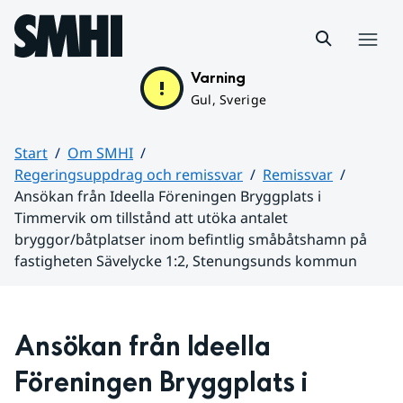
Hoppa till sidans innehåll
Meny
Varning
Gul, Sverige
Start
Om SMHI
Regeringsuppdrag och remissvar
Remissvar
Ansökan från Ideella Föreningen Bryggplats i
Timmervik om tillstånd att utöka antalet
bryggor/båtplatser inom befintlig småbåtshamn på
fastigheten Sävelycke 1:2, Stenungsunds kommun
Huvudinnehåll
Ansökan från Ideella 
Föreningen Bryggplats i 