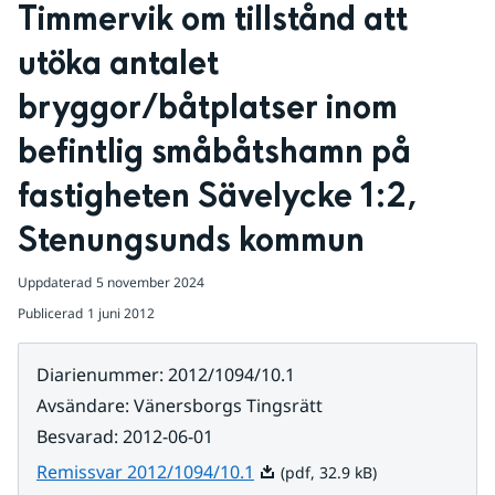
Timmervik om tillstånd att 
utöka antalet 
bryggor/båtplatser inom 
befintlig småbåtshamn på 
fastigheten Sävelycke 1:2, 
Stenungsunds kommun
Uppdaterad
5 november 2024
Publicerad
1 juni 2012
Diarienummer
:
2012/1094/10.1
Avsändare
:
Vänersborgs Tingsrätt
Besvarad
:
2012-06-01
Pdf, 32.9 kB.
Remissvar 2012/1094/10.1
(pdf, 32.9 kB)