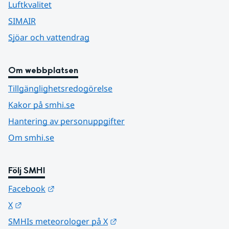
Luftkvalitet
SIMAIR
Sjöar och vattendrag
Om webbplatsen
Tillgänglighetsredogörelse
Kakor på smhi.se
Hantering av personuppgifter
Om smhi.se
Följ SMHI
Länk till annan webbplats.
Facebook
Länk till annan webbplats.
X
Länk till annan webbplats.
SMHIs meteorologer på X