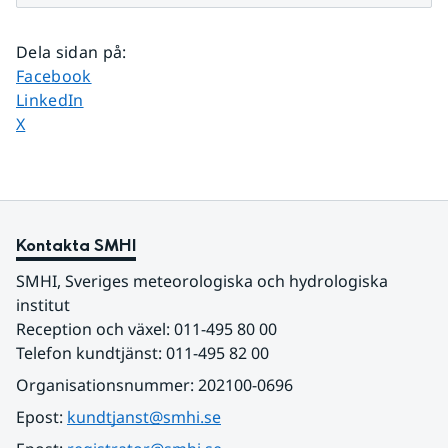
Dela sidan på
:
Dela sidan på
Facebook
Dela sidan på
LinkedIn
Dela sidan på
X
Kontakta SMHI
SMHI, Sveriges meteorologiska och hydrologiska 
institut
Reception och växel: 011-495 80 00
Telefon kundtjänst: 011-495 82 00
Organisationsnummer: 202100-0696
Epost: 
kundtjanst@smhi.se