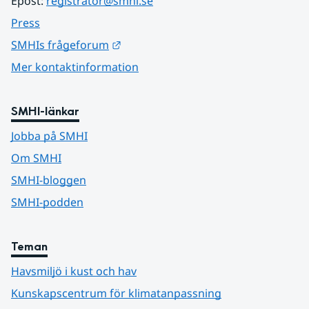
Epost: 
registrator@smhi.se
Press
Länk till annan webbplats.
SMHIs frågeforum
Mer kontaktinformation
SMHI-länkar
Jobba på SMHI
Om SMHI
SMHI-bloggen
SMHI-podden
Teman
Havsmiljö i kust och hav
Kunskapscentrum för klimatanpassning