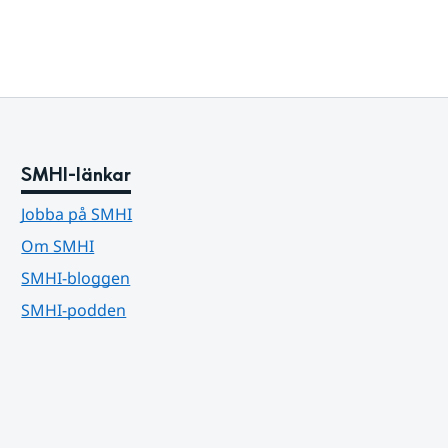
SMHI-länkar
Jobba på SMHI
Om SMHI
SMHI-bloggen
SMHI-podden