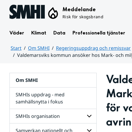
Hoppa till sidans innehåll
Meddelande
Risk för skogsbrand
Väder
Klimat
Data
Professionella tjänster
Start
Om SMHI
Regeringsuppdrag och remissvar
Valdemarsviks kommun ansöker hos Mark- och milj
Huvudinnehåll
Vald
Om SMHI
Mark-
SMHIs uppdrag - med
samhällsnytta i fokus
för v
remissvar
SMHIs organisation
avri
och
Regeringsuppdrag
Samverkan nationellt och
för
Undersidor