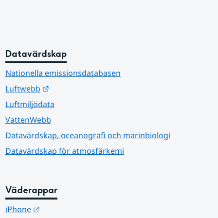
Datavärdskap
Nationella emissionsdatabasen
Länk till annan webbplats.
Luftwebb
Luftmiljödata
VattenWebb
Datavärdskap, oceanografi och marinbiologi
Datavärdskap för atmosfärkemi
Väderappar
Länk till annan webbplats.
iPhone