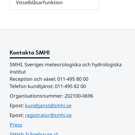
Visselblåsarfunktion
kunder
Undersidor
och
för
samarbetspartners
Om
webbplatsen
Kontakta SMHI
SMHI, Sveriges meteorologiska och hydrologiska 
institut
Reception och växel: 011-495 80 00
Telefon kundtjänst: 011-495 82 00
Organisationsnummer: 202100-0696
Epost: 
kundtjanst@smhi.se
Epost: 
registrator@smhi.se
Press
Länk till annan webbplats.
SMHIs frågeforum