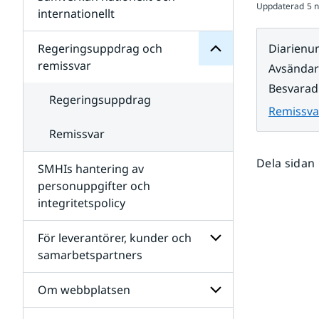
Uppdaterad
5 
Undersidor
för
internationellt
SMHIs
Undersidor
organisation
för
Regeringsuppdrag och
Diarien
Samverkan
remissvar
Avsända
nationellt
och
Besvarad
internationellt
Regeringsuppdrag
Remissva
Remissvar
Dela sidan
SMHIs hantering av
personuppgifter och
integritetspolicy
För leverantörer, kunder och
samarbetspartners
Undersidor
för
Om webbplatsen
För
leverantörer,