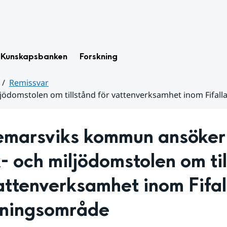
Kunskapsbanken
Forskning
Remissvar
ödomstolen om tillstånd för vattenverksamhet inom Fifal
emarsviks kommun ansöker 
 och miljödomstolen om til
attenverksamhet inom Fifal
nningsområde