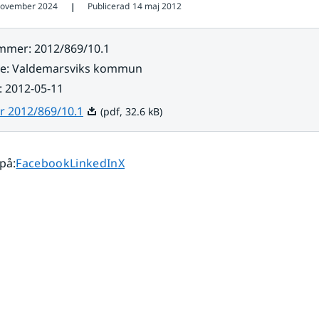
november 2024
Publicerad
14 maj 2012
❘
ummer
:
2012/869/10.1
re
:
Valdemarsviks kommun
:
2012-05-11
Pdf, 32.6 kB.
r 2012/869/10.1
(pdf, 32.6 kB)
Dela sidan på
Dela sidan på
Dela sidan på
 på
:
Facebook
LinkedIn
X