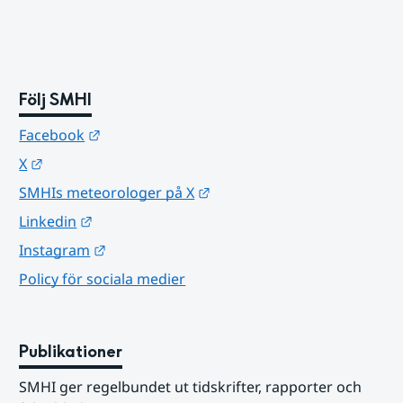
Följ SMHI
Länk till annan webbplats.
Facebook
Länk till annan webbplats.
X
Länk till annan webbplats.
SMHIs meteorologer på X
Länk till annan webbplats.
Linkedin
Länk till annan webbplats.
Instagram
Policy för sociala medier
Publikationer
SMHI ger regelbundet ut tidskrifter, rapporter och 