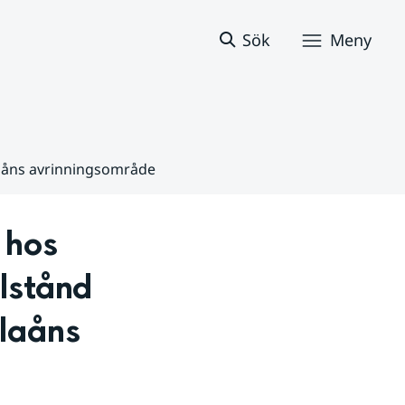
Sök
Meny
laåns avrinningsområde
hos 
lstånd 
laåns 