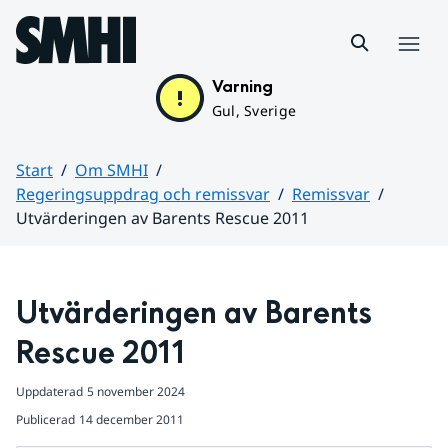
Hoppa till sidans innehåll
Meny
Varning
Gul, Sverige
Start
Om SMHI
Regeringsuppdrag och remissvar
Remissvar
Utvärderingen av Barents Rescue 2011
Huvudinnehåll
Utvärderingen av Barents 
Rescue 2011
Uppdaterad
5 november 2024
Publicerad
14 december 2011