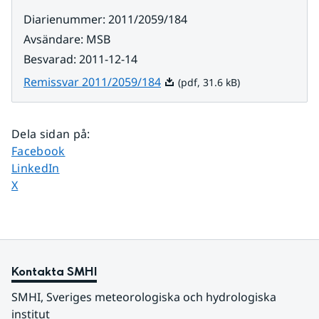
Diarienummer
:
2011/2059/184
Avsändare
:
MSB
Besvarad
:
2011-12-14
Pdf, 31.6 kB.
Remissvar 2011/2059/184
(pdf, 31.6 kB)
Dela sidan på
:
Dela sidan på
Facebook
Dela sidan på
LinkedIn
Dela sidan på
X
Kontakta SMHI
SMHI, Sveriges meteorologiska och hydrologiska 
institut