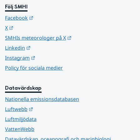
Följ SMHI
Länk till annan webbplats.
Facebook
Länk till annan webbplats.
X
Länk till annan webbplats.
SMHIs meteorologer på X
Länk till annan webbplats.
Linkedin
Länk till annan webbplats.
Instagram
Policy för sociala medier
Datavärdskap
Nationella emissionsdatabasen
Länk till annan webbplats.
Luftwebb
Luftmiljödata
VattenWebb
Datavärdskap, oceanografi och marinbiologi