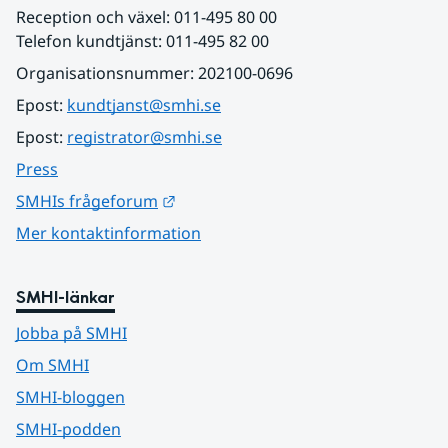
Reception och växel: 011-495 80 00
Telefon kundtjänst: 011-495 82 00
Organisationsnummer: 202100-0696
Epost: 
kundtjanst@smhi.se
Epost: 
registrator@smhi.se
Press
Länk till annan webbplats.
SMHIs frågeforum
Mer kontaktinformation
SMHI-länkar
Jobba på SMHI
Om SMHI
SMHI-bloggen
SMHI-podden