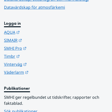
Datavärdskap för atmosfärkemi
Logga in
Länk till annan webbplats.
AQUA
Länk till annan webbplats.
SIMAIR
Länk till annan webbplats.
SMHI Pro
Länk till annan webbplats.
Timbr
Länk till annan webbplats.
Vinterväg
Länk till annan webbplats.
Väderlarm
Publikationer
SMHI ger regelbundet ut tidskrifter, rapporter och 
faktablad.
Sök publikationer