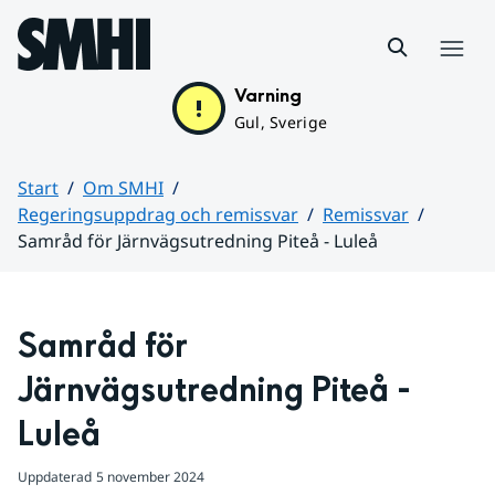
Hoppa till sidans innehåll
Meny
Varning
Gul, Sverige
Start
Om SMHI
Regeringsuppdrag och remissvar
Remissvar
Samråd för Järnvägsutredning Piteå - Luleå
Huvudinnehåll
Samråd för 
Järnvägsutredning Piteå - 
Luleå
Uppdaterad
5 november 2024