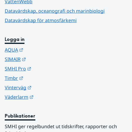
VattenWebb
Datavärdskap, oceanografi och marinbiologi
Datavärdskap för atmosfärkemi
Logga in
Länk till annan webbplats.
AQUA
Länk till annan webbplats.
SIMAIR
Länk till annan webbplats.
SMHI Pro
Länk till annan webbplats.
Timbr
Länk till annan webbplats.
Vinterväg
Länk till annan webbplats.
Väderlarm
Publikationer
SMHI ger regelbundet ut tidskrifter, rapporter och 