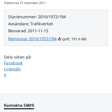
Publicerad
15 november 2011
Diarienummer
:
2010/1972/184
Avsändare
:
Trafikverket
Besvarad
:
2011-11-15
Pdf, 191.6 kB.
Remissvar 2010/1972/184
(pdf, 191.6 kB)
Dela sidan på
:
Dela sidan på
Facebook
Dela sidan på
LinkedIn
Dela sidan på
X
Kontakta SMHI