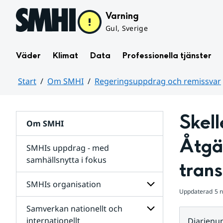
Hoppa till sidans innehåll
Varning
Gul, Sverige
Väder
Klimat
Data
Professionella tjänster
Start
Om SMHI
Regeringsuppdrag och remissvar
Huvudinnehåll
Skell
Om SMHI
Åtgär
SMHIs uppdrag - med
samhällsnytta i fokus
tran
remissvar
SMHIs organisation
och
Uppdaterad
5 
Regeringsuppdrag
Samverkan nationellt och
för
Undersidor
Undersidor
för
internationellt
Diarien