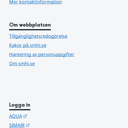
Mer kontaktinformation
Om webbplatsen
Tillgänglighetsredogörelse
Kakor på smhi.se
Hantering av personuppgifter
Om smhi.se
Logga in
Länk till annan webbplats.
AQUA
Länk till annan webbplats.
SIMAIR