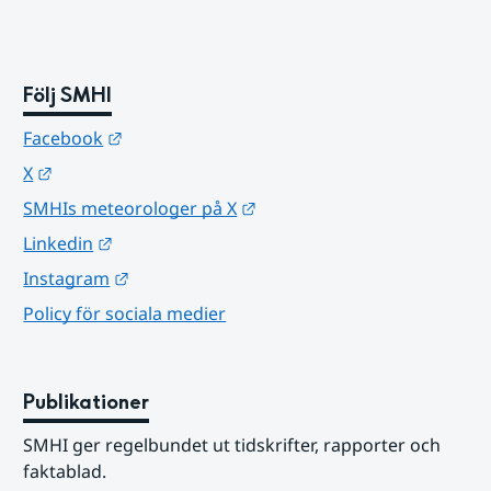
Följ SMHI
Länk till annan webbplats.
Facebook
Länk till annan webbplats.
X
Länk till annan webbplats.
SMHIs meteorologer på X
Länk till annan webbplats.
Linkedin
Länk till annan webbplats.
Instagram
Policy för sociala medier
Publikationer
SMHI ger regelbundet ut tidskrifter, rapporter och 
faktablad.