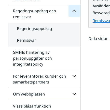
SMHIs
Undersidor
Avsända
organisation
för
Regeringsuppdrag och
Besvarad
Samverkan
remissvar
nationellt
Remissva
och
internationellt
Regeringsuppdrag
Dela sidan
Remissvar
SMHIs hantering av
personuppgifter och
integritetspolicy
För leverantörer, kunder och
samarbetspartners
Undersidor
för
Om webbplatsen
För
leverantörer,
Visselblåsarfunktion
kunder
Undersidor