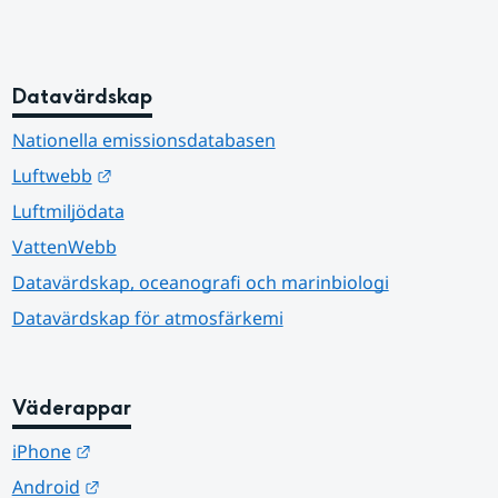
Datavärdskap
Nationella emissionsdatabasen
Länk till annan webbplats.
Luftwebb
Luftmiljödata
VattenWebb
Datavärdskap, oceanografi och marinbiologi
Datavärdskap för atmosfärkemi
Väderappar
Länk till annan webbplats.
iPhone
Länk till annan webbplats.
Android