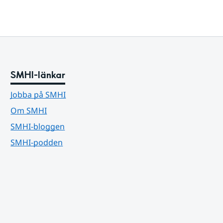
SMHI-länkar
Jobba på SMHI
Om SMHI
SMHI-bloggen
SMHI-podden