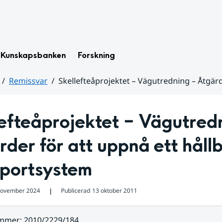
Kunskapsbanken
Forskning
Remissvar
Skellefteåprojektet – Vägutredning – Åtgärd
efteåprojektet – Vägutredn
der för att uppnå ett hållb
sportsystem
november 2024
Publicerad
13 oktober 2011
❘
ummer
:
2010/2229/184