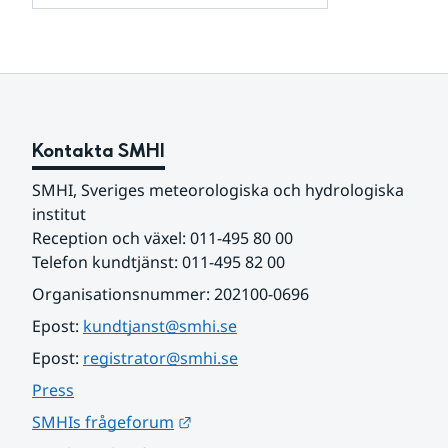
och
för
samarbetspartners
Om
webbplatsen
Kontakta SMHI
SMHI, Sveriges meteorologiska och hydrologiska 
institut
Reception och växel: 011-495 80 00
Telefon kundtjänst: 011-495 82 00
Organisationsnummer: 202100-0696
Epost: 
kundtjanst@smhi.se
Epost: 
registrator@smhi.se
Press
Länk till annan webbplats.
SMHIs frågeforum