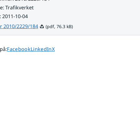
re
:
Trafikverket
:
2011-10-04
Pdf, 76.3 kB.
r 2010/2229/184
(pdf, 76.3 kB)
Dela sidan på
Dela sidan på
Dela sidan på
 på
:
Facebook
LinkedIn
X