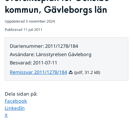
kommun, Gävleborgs län
Uppdaterad
5 november 2024
Publicerad
11 juli 2011
Diarienummer
:
2011/1278/184
Avsändare
:
Länsstyrelsen Gävleborg
Besvarad
:
2011-07-11
Pdf, 31.2 kB.
Remissvar 2011/1278/184
(pdf, 31.2 kB)
Dela sidan på
:
Dela sidan på
Facebook
Dela sidan på
LinkedIn
Dela sidan på
X