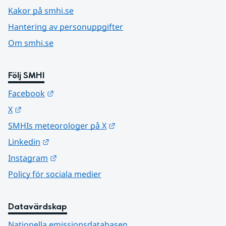
Kakor på smhi.se
Hantering av personuppgifter
Om smhi.se
Följ SMHI
Länk till annan webbplats.
Facebook
Länk till annan webbplats.
X
Länk till annan webbplats.
SMHIs meteorologer på X
Länk till annan webbplats.
Linkedin
Länk till annan webbplats.
Instagram
Policy för sociala medier
Datavärdskap
Nationella emissionsdatabasen