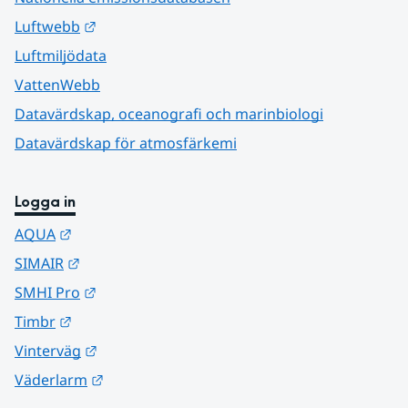
Länk till annan webbplats.
Luftwebb
Luftmiljödata
VattenWebb
Datavärdskap, oceanografi och marinbiologi
Datavärdskap för atmosfärkemi
Logga in
Länk till annan webbplats.
AQUA
Länk till annan webbplats.
SIMAIR
Länk till annan webbplats.
SMHI Pro
Länk till annan webbplats.
Timbr
Länk till annan webbplats.
Vinterväg
Länk till annan webbplats.
Väderlarm