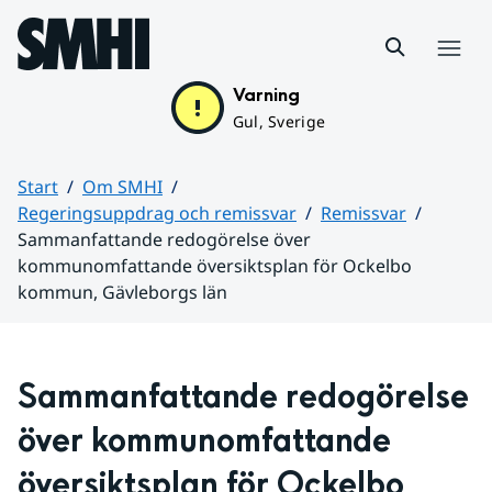
Hoppa till sidans innehåll
Meny
Varning
Gul, Sverige
Start
Om SMHI
Regeringsuppdrag och remissvar
Remissvar
Sammanfattande redogörelse över
kommunomfattande översiktsplan för Ockelbo
kommun, Gävleborgs län
Huvudinnehåll
Sammanfattande redogörelse 
över kommunomfattande 
översiktsplan för Ockelbo 