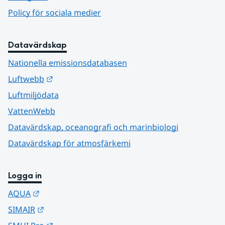
Policy för sociala medier
Datavärdskap
Nationella emissionsdatabasen
Länk till annan webbplats.
Luftwebb
Luftmiljödata
VattenWebb
Datavärdskap, oceanografi och marinbiologi
Datavärdskap för atmosfärkemi
Logga in
Länk till annan webbplats.
AQUA
Länk till annan webbplats.
SIMAIR