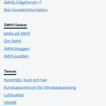
Länk till annan webbplats.
SMHIs frågeforum
Mer kontaktinformation
SMHI-länkar
Jobba på SMHI
Om SMHI
SMHI-bloggen
SMHI-podden
Teman
Havsmiljö i kust och hav
Kunskapscentrum för klimatanpassning
Luftkvalitet
SIMAIR