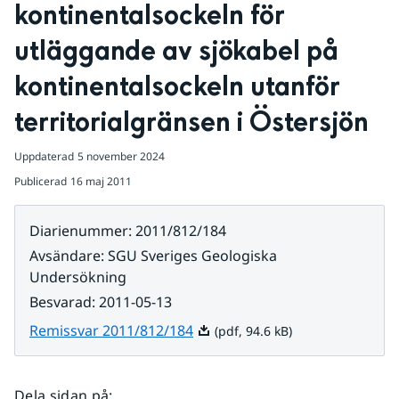
kontinentalsockeln för 
utläggande av sjökabel på 
kontinentalsockeln utanför 
territorialgränsen i Östersjön
Uppdaterad
5 november 2024
Publicerad
16 maj 2011
Diarienummer
:
2011/812/184
Avsändare
:
SGU Sveriges Geologiska
Undersökning
Besvarad
:
2011-05-13
Pdf, 94.6 kB.
Remissvar 2011/812/184
(pdf, 94.6 kB)
Dela sidan på
: