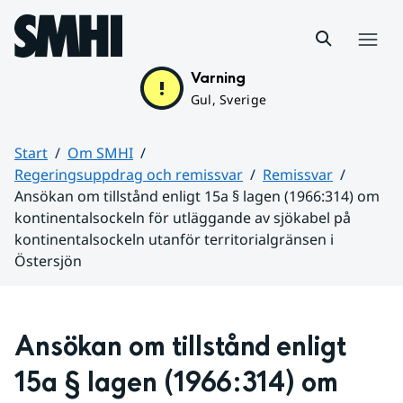
Hoppa till sidans innehåll
Meny
Varning
Gul, Sverige
Start
Om SMHI
Regeringsuppdrag och remissvar
Remissvar
Ansökan om tillstånd enligt 15a § lagen (1966:314) om
kontinentalsockeln för utläggande av sjökabel på
kontinentalsockeln utanför territorialgränsen i
Östersjön
Huvudinnehåll
Ansökan om tillstånd enligt 
15a § lagen (1966:314) om 