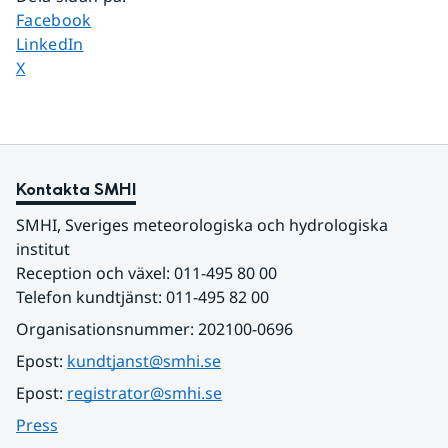
Dela sidan på
Facebook
Dela sidan på
LinkedIn
Dela sidan på
X
Kontakta SMHI
SMHI, Sveriges meteorologiska och hydrologiska 
institut
Reception och växel: 011-495 80 00
Telefon kundtjänst: 011-495 82 00
Organisationsnummer: 202100-0696
Epost: 
kundtjanst@smhi.se
Epost: 
registrator@smhi.se
Press