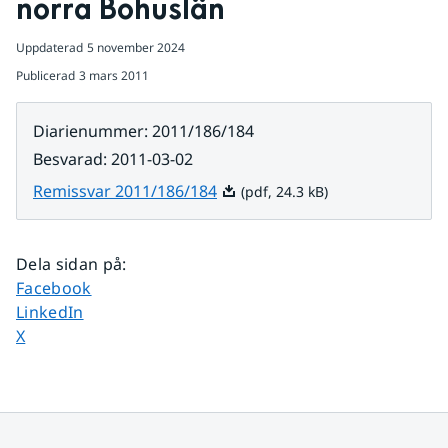
norra Bohuslän
Uppdaterad
5 november 2024
Publicerad
3 mars 2011
Diarienummer
:
2011/186/184
Besvarad
:
2011-03-02
Pdf, 24.3 kB.
Remissvar 2011/186/184
(pdf, 24.3 kB)
Dela sidan på
:
Dela sidan på
Facebook
Dela sidan på
LinkedIn
Dela sidan på
X