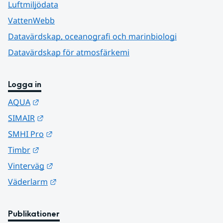
Luftmiljödata
VattenWebb
Datavärdskap, oceanografi och marinbiologi
Datavärdskap för atmosfärkemi
Logga in
Länk till annan webbplats.
AQUA
Länk till annan webbplats.
SIMAIR
Länk till annan webbplats.
SMHI Pro
Länk till annan webbplats.
Timbr
Länk till annan webbplats.
Vinterväg
Länk till annan webbplats.
Väderlarm
Publikationer