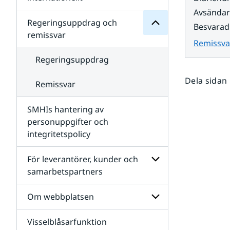
SMHIs
Undersidor
Avsända
organisation
för
Regeringsuppdrag och
Besvarad
Samverkan
remissvar
nationellt
Remissva
och
internationellt
Regeringsuppdrag
Dela sidan
Remissvar
SMHIs hantering av
personuppgifter och
integritetspolicy
För leverantörer, kunder och
samarbetspartners
Undersidor
för
Om webbplatsen
För
leverantörer,
Visselblåsarfunktion
kunder
Undersidor