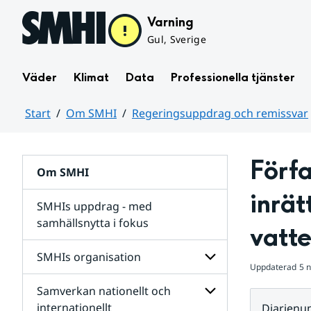
Hoppa till sidans innehåll
Varning
Gul, Sverige
Väder
Klimat
Data
Professionella tjänster
Start
Om SMHI
Regeringsuppdrag och remissvar
Huvudinnehåll
Förfa
Om SMHI
inrät
SMHIs uppdrag - med
samhällsnytta i fokus
vatt
remissvar
SMHIs organisation
och
Uppdaterad
5 
Regeringsuppdrag
Samverkan nationellt och
för
Undersidor
Undersidor
för
internationellt
Diarien