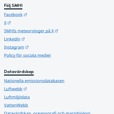
Följ SMHI
Länk till annan webbplats.
Facebook
Länk till annan webbplats.
X
Länk till annan webbplats.
SMHIs meteorologer på X
Länk till annan webbplats.
Linkedin
Länk till annan webbplats.
Instagram
Policy för sociala medier
Datavärdskap
Nationella emissionsdatabasen
Länk till annan webbplats.
Luftwebb
Luftmiljödata
VattenWebb
Datavärdskap, oceanografi och marinbiologi