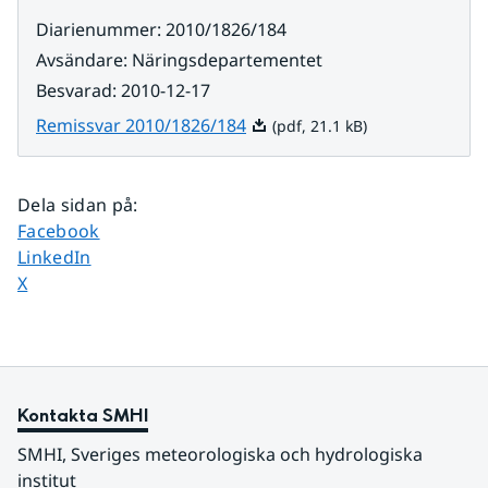
Diarienummer
:
2010/1826/184
Avsändare
:
Näringsdepartementet
Besvarad
:
2010-12-17
Pdf, 21.1 kB.
Remissvar 2010/1826/184
(pdf, 21.1 kB)
Dela sidan på
:
Dela sidan på
Facebook
Dela sidan på
LinkedIn
Dela sidan på
X
Kontakta SMHI
SMHI, Sveriges meteorologiska och hydrologiska 
institut