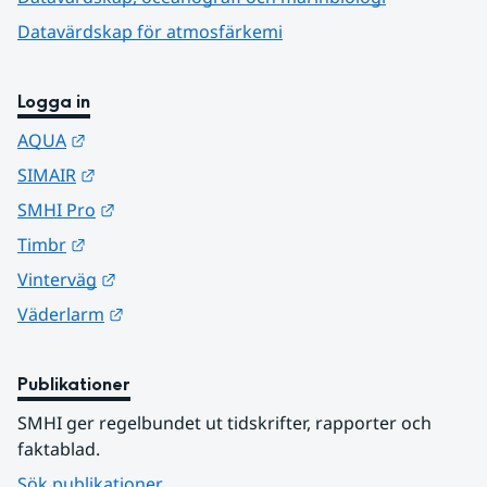
Datavärdskap för atmosfärkemi
Logga in
Länk till annan webbplats.
AQUA
Länk till annan webbplats.
SIMAIR
Länk till annan webbplats.
SMHI Pro
Länk till annan webbplats.
Timbr
Länk till annan webbplats.
Vinterväg
Länk till annan webbplats.
Väderlarm
Publikationer
SMHI ger regelbundet ut tidskrifter, rapporter och 
faktablad.
Sök publikationer