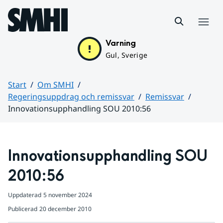
Hoppa till sidans innehåll
Meny
Varning
Gul, Sverige
Start
Om SMHI
Regeringsuppdrag och remissvar
Remissvar
Innovationsupphandling SOU 2010:56
Huvudinnehåll
Innovationsupphandling SOU 
2010:56
Uppdaterad
5 november 2024
Publicerad
20 december 2010