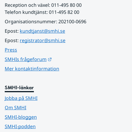
Reception och växel: 011-495 80 00
Telefon kundtjänst: 011-495 82 00
Organisationsnummer: 202100-0696
Epost: 
kundtjanst@smhi.se
Epost: 
registrator@smhi.se
Press
Länk till annan webbplats.
SMHIs frågeforum
Mer kontaktinformation
SMHI-länkar
Jobba på SMHI
Om SMHI
SMHI-bloggen
SMHI-podden