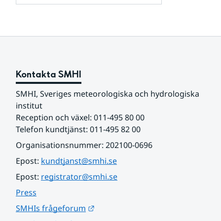
och
för
samarbetspartners
Om
webbplatsen
Kontakta SMHI
SMHI, Sveriges meteorologiska och hydrologiska 
institut
Reception och växel: 011-495 80 00
Telefon kundtjänst: 011-495 82 00
Organisationsnummer: 202100-0696
Epost: 
kundtjanst@smhi.se
Epost: 
registrator@smhi.se
Press
Länk till annan webbplats.
SMHIs frågeforum