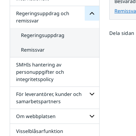
Besvarad
SMHIs
Undersidor
organisation
Remissva
för
Regeringsuppdrag och
Samverkan
remissvar
nationellt
och
Dela sidan
internationellt
Regeringsuppdrag
Remissvar
SMHIs hantering av
personuppgifter och
integritetspolicy
För leverantörer, kunder och
samarbetspartners
Undersidor
för
Om webbplatsen
För
leverantörer,
Visselblåsarfunktion
kunder
Undersidor