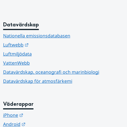
Datavärdskap
Nationella emissionsdatabasen
Länk till annan webbplats.
Luftwebb
Luftmiljödata
VattenWebb
Datavärdskap, oceanografi och marinbiologi
Datavärdskap för atmosfärkemi
Väderappar
Länk till annan webbplats.
iPhone
Länk till annan webbplats.
Android