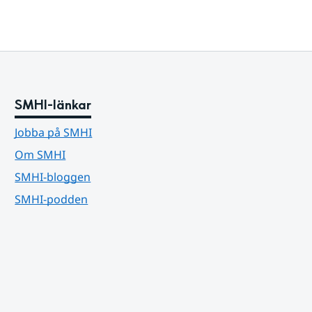
SMHI-länkar
Jobba på SMHI
Om SMHI
SMHI-bloggen
SMHI-podden