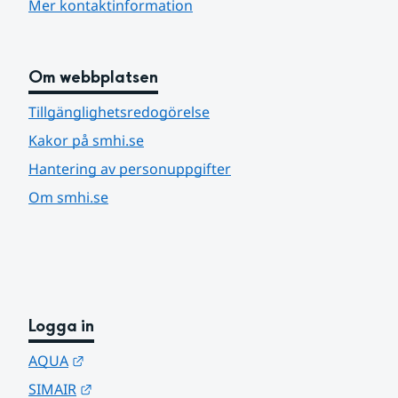
Mer kontaktinformation
Om webbplatsen
Tillgänglighetsredogörelse
Kakor på smhi.se
Hantering av personuppgifter
Om smhi.se
Logga in
Länk till annan webbplats.
AQUA
Länk till annan webbplats.
SIMAIR