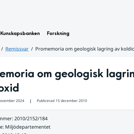
Kunskapsbanken
Forskning
Remissvar
Promemoria om geologisk lagring av koldi
moria om geologisk lagrin
oxid
november 2024
Publicerad
15 december 2010
❘
ummer
:
2010/2152/184
re
:
Miljödepartementet