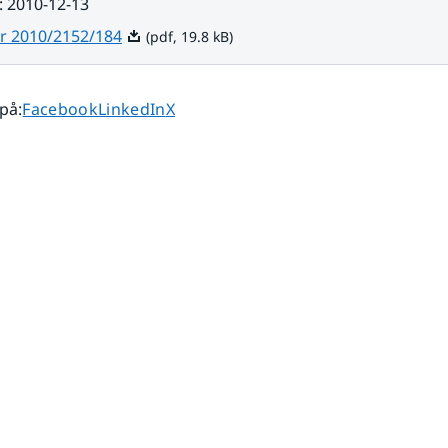
:
2010-12-13
Pdf, 19.8 kB.
r 2010/2152/184
(pdf, 19.8 kB)
Dela sidan på
Dela sidan på
Dela sidan på
 på
:
Facebook
LinkedIn
X