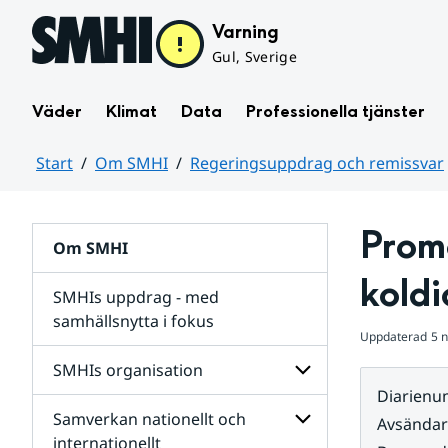
Hoppa till sidans innehåll
Varning
Gul, Sverige
Väder
Klimat
Data
Professionella tjänster
Start
Om SMHI
Regeringsuppdrag och remissvar
Huvudinnehåll
Prome
Om SMHI
koldi
SMHIs uppdrag - med
samhällsnytta i fokus
Uppdaterad
5 
remissvar
SMHIs organisation
och
Diarien
Regeringsuppdrag
Samverkan nationellt och
för
Undersidor
Avsända
Undersidor
för
internationellt