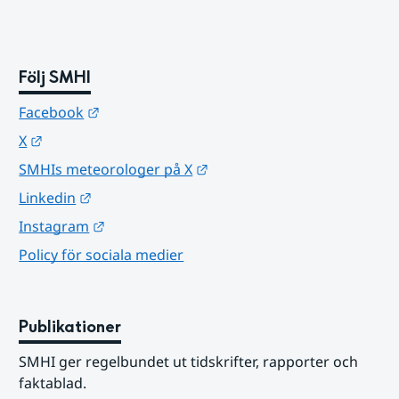
Följ SMHI
Länk till annan webbplats.
Facebook
Länk till annan webbplats.
X
Länk till annan webbplats.
SMHIs meteorologer på X
Länk till annan webbplats.
Linkedin
Länk till annan webbplats.
Instagram
Policy för sociala medier
Publikationer
SMHI ger regelbundet ut tidskrifter, rapporter och 
faktablad.