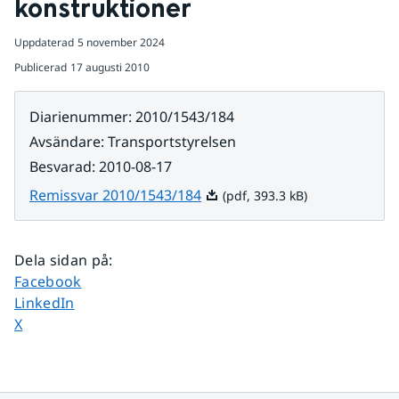
konstruktioner
Uppdaterad
5 november 2024
Publicerad
17 augusti 2010
Diarienummer
:
2010/1543/184
Avsändare
:
Transportstyrelsen
Besvarad
:
2010-08-17
Pdf, 393.3 kB.
Remissvar 2010/1543/184
(pdf, 393.3 kB)
Dela sidan på
:
Dela sidan på
Facebook
Dela sidan på
LinkedIn
Dela sidan på
X