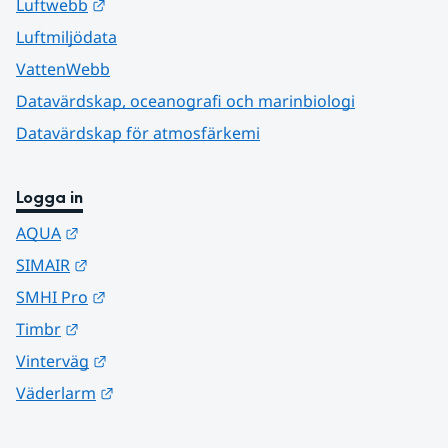
Länk till annan webbplats.
Luftwebb
Luftmiljödata
VattenWebb
Datavärdskap, oceanografi och marinbiologi
Datavärdskap för atmosfärkemi
Logga in
Länk till annan webbplats.
AQUA
Länk till annan webbplats.
SIMAIR
Länk till annan webbplats.
SMHI Pro
Länk till annan webbplats.
Timbr
Länk till annan webbplats.
Vinterväg
Länk till annan webbplats.
Väderlarm