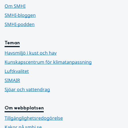
Om SMHI
SMHI-bloggen
SMHI-podden
Teman
Havsmiljö i kust och hav
Kunskapscentrum för klimatanpassning
Luftkvalitet
SIMAIR
Sjöar och vattendrag
Om webbplatsen
Tillgänglighetsredogörelse
Kakor på smhi.se