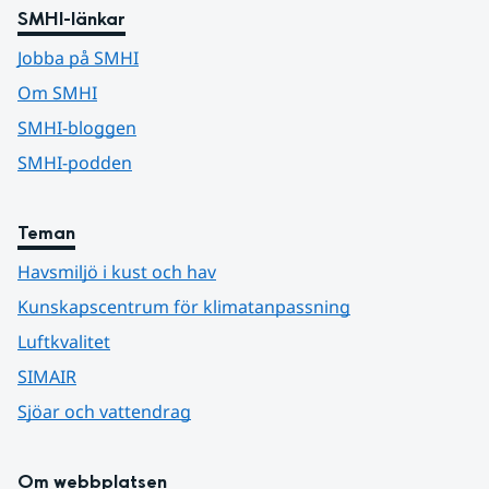
SMHI-länkar
Jobba på SMHI
Om SMHI
SMHI-bloggen
SMHI-podden
Teman
Havsmiljö i kust och hav
Kunskapscentrum för klimatanpassning
Luftkvalitet
SIMAIR
Sjöar och vattendrag
Om webbplatsen