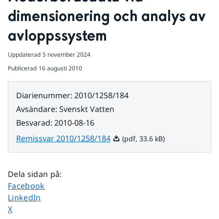
dimensionering och analys av 
avloppssystem
Uppdaterad
5 november 2024
Publicerad
16 augusti 2010
Diarienummer
:
2010/1258/184
Avsändare
:
Svenskt Vatten
Besvarad
:
2010-08-16
Pdf, 33.6 kB.
Remissvar 2010/1258/184
(pdf, 33.6 kB)
Dela sidan på
:
Dela sidan på
Facebook
Dela sidan på
LinkedIn
Dela sidan på
X