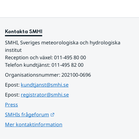
Kontakta SMHI
SMHI, Sveriges meteorologiska och hydrologiska 
institut
Reception och växel: 011-495 80 00
Telefon kundtjänst: 011-495 82 00
Organisationsnummer: 202100-0696
Epost: 
kundtjanst@smhi.se
Epost: 
registrator@smhi.se
Press
Länk till annan webbplats.
SMHIs frågeforum
Mer kontaktinformation