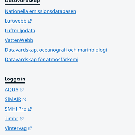
Datavärdskap
Nationella emissionsdatabasen
Länk till annan webbplats.
Luftwebb
Luftmiljödata
VattenWebb
Datavärdskap, oceanografi och marinbiologi
Datavärdskap för atmosfärkemi
Logga in
Länk till annan webbplats.
AQUA
Länk till annan webbplats.
SIMAIR
Länk till annan webbplats.
SMHI Pro
Länk till annan webbplats.
Timbr
Länk till annan webbplats.
Vinterväg