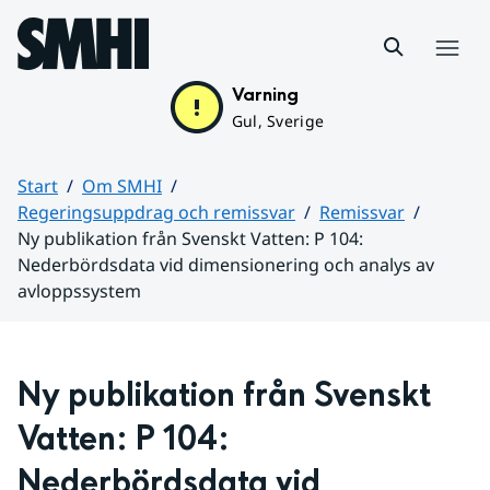
Hoppa till sidans innehåll
Meny
Varning
Gul, Sverige
Start
Om SMHI
Regeringsuppdrag och remissvar
Remissvar
Ny publikation från Svenskt Vatten: P 104:
Nederbördsdata vid dimensionering och analys av
avloppssystem
Huvudinnehåll
Ny publikation från Svenskt 
Vatten: P 104: 
Nederbördsdata vid 