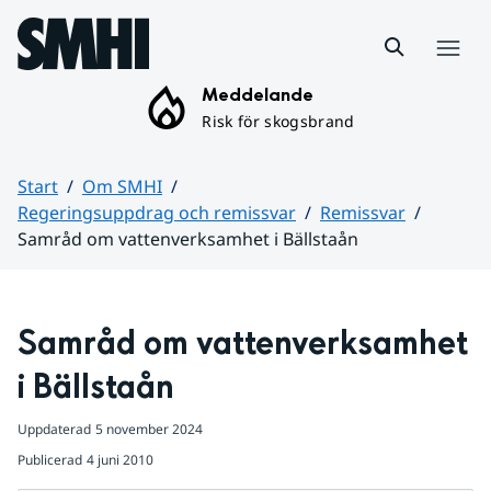
Hoppa till sidans innehåll
Meny
Meddelande
Risk för skogsbrand
Start
Om SMHI
Regeringsuppdrag och remissvar
Remissvar
Samråd om vattenverksamhet i Bällstaån
Huvudinnehåll
Samråd om vattenverksamhet 
i Bällstaån
Uppdaterad
5 november 2024
Publicerad
4 juni 2010