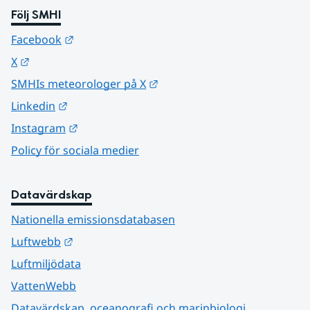
Följ SMHI
Länk till annan webbplats.
Facebook
Länk till annan webbplats.
X
Länk till annan webbplats.
SMHIs meteorologer på X
Länk till annan webbplats.
Linkedin
Länk till annan webbplats.
Instagram
Policy för sociala medier
Datavärdskap
Nationella emissionsdatabasen
Länk till annan webbplats.
Luftwebb
Luftmiljödata
VattenWebb
Datavärdskap, oceanografi och marinbiologi