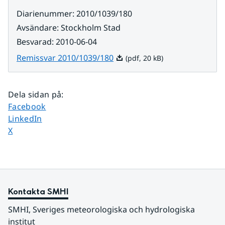
Diarienummer
:
2010/1039/180
Avsändare
:
Stockholm Stad
Besvarad
:
2010-06-04
Pdf, 20 kB.
Remissvar 2010/1039/180
(pdf, 20 kB)
Dela sidan på
:
Dela sidan på
Facebook
Dela sidan på
LinkedIn
Dela sidan på
X
Kontakta SMHI
SMHI, Sveriges meteorologiska och hydrologiska 
institut