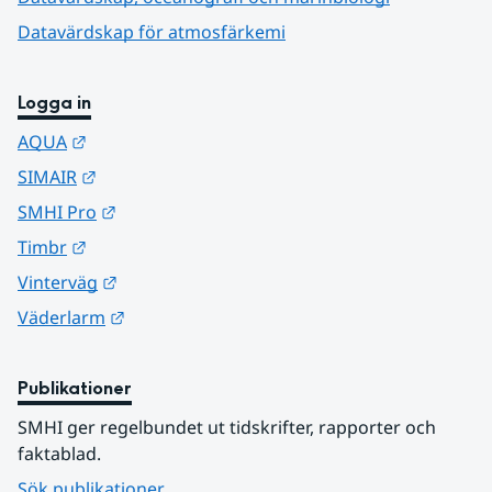
Datavärdskap för atmosfärkemi
Logga in
Länk till annan webbplats.
AQUA
Länk till annan webbplats.
SIMAIR
Länk till annan webbplats.
SMHI Pro
Länk till annan webbplats.
Timbr
Länk till annan webbplats.
Vinterväg
Länk till annan webbplats.
Väderlarm
Publikationer
SMHI ger regelbundet ut tidskrifter, rapporter och 
faktablad.
Sök publikationer