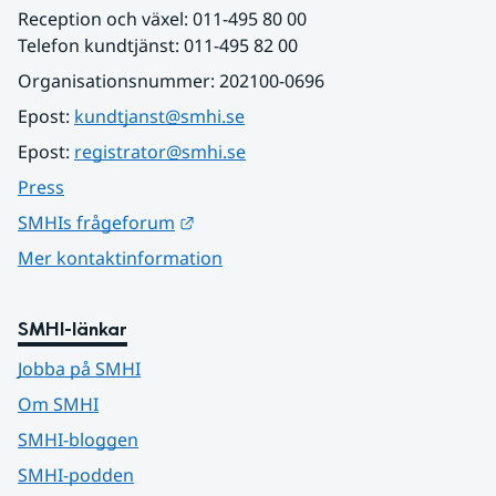
Reception och växel: 011-495 80 00
Telefon kundtjänst: 011-495 82 00
Organisationsnummer: 202100-0696
Epost: 
kundtjanst@smhi.se
Epost: 
registrator@smhi.se
Press
Länk till annan webbplats.
SMHIs frågeforum
Mer kontaktinformation
SMHI-länkar
Jobba på SMHI
Om SMHI
SMHI-bloggen
SMHI-podden