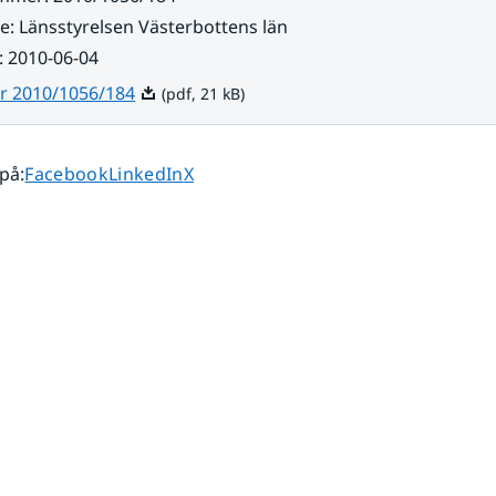
re
:
Länsstyrelsen Västerbottens län
:
2010-06-04
Pdf, 21 kB.
r 2010/1056/184
(pdf, 21 kB)
Dela sidan på
Dela sidan på
Dela sidan på
 på
:
Facebook
LinkedIn
X