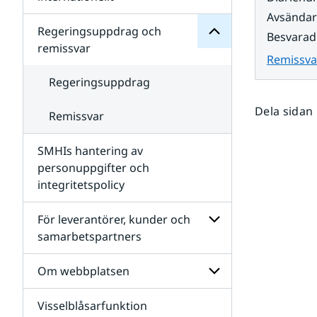
SMHIs
Undersidor
Avsända
organisation
för
Regeringsuppdrag och
Besvarad
Samverkan
remissvar
nationellt
Remissva
och
internationellt
Regeringsuppdrag
Dela sidan
Remissvar
SMHIs hantering av
personuppgifter och
integritetspolicy
För leverantörer, kunder och
samarbetspartners
Undersidor
för
Om webbplatsen
För
leverantörer,
Visselblåsarfunktion
kunder
Undersidor