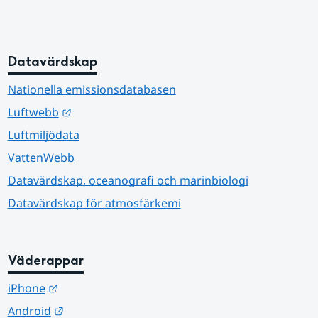
Datavärdskap
Nationella emissionsdatabasen
Länk till annan webbplats.
Luftwebb
Luftmiljödata
VattenWebb
Datavärdskap, oceanografi och marinbiologi
Datavärdskap för atmosfärkemi
Väderappar
Länk till annan webbplats.
iPhone
Länk till annan webbplats.
Android