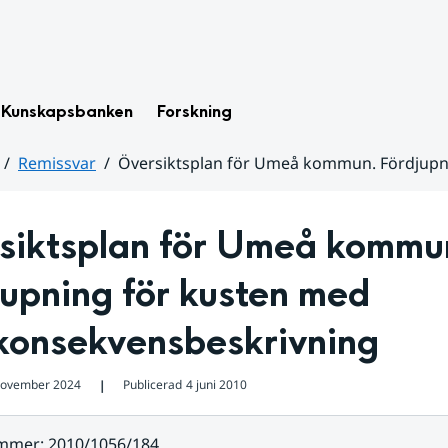
Kunskapsbanken
Forskning
Remissvar
Översiktsplan för Umeå kommun. Fördjupn
siktsplan för Umeå kommun
upning för kusten med 
ökonsekvensbeskrivning
november 2024
Publicerad
4 juni 2010
❘
ummer
:
2010/1056/184