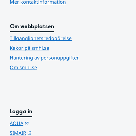
Mer kontaktinformation
Om webbplatsen
Tillgänglighetsredogörelse
Kakor på smhi.se
Hantering av personuppgifter
Om smhi.se
Logga in
Länk till annan webbplats.
AQUA
Länk till annan webbplats.
SIMAIR