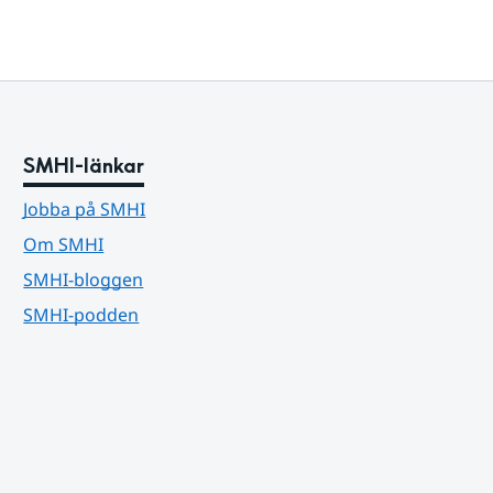
SMHI-länkar
Jobba på SMHI
Om SMHI
SMHI-bloggen
SMHI-podden