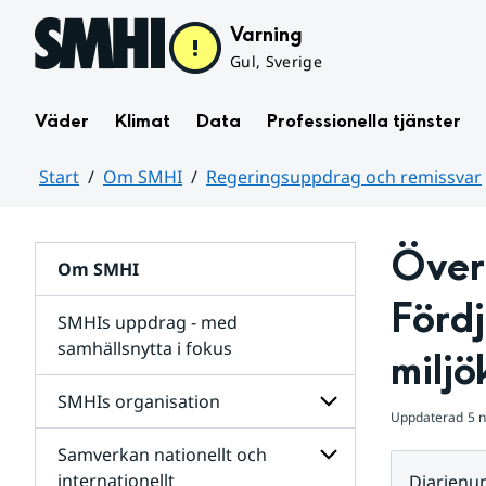
Hoppa till sidans innehåll
Varning
Gul, Sverige
Väder
Klimat
Data
Professionella tjänster
Start
Om SMHI
Regeringsuppdrag och remissvar
Huvudinnehåll
Över
Om SMHI
Fördj
SMHIs uppdrag - med
samhällsnytta i fokus
milj
remissvar
SMHIs organisation
och
Uppdaterad
5 
Regeringsuppdrag
Samverkan nationellt och
för
Undersidor
Undersidor
för
internationellt
Diarien