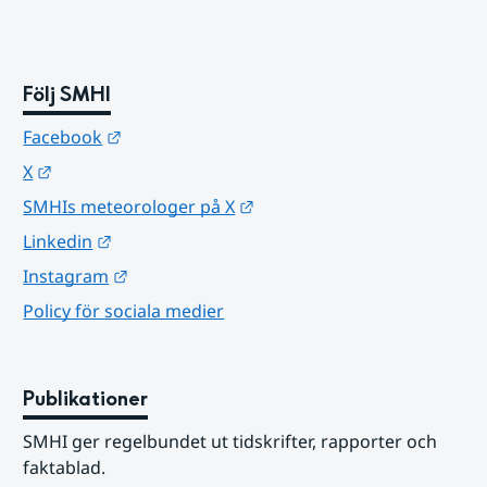
Följ SMHI
Länk till annan webbplats.
Facebook
Länk till annan webbplats.
X
Länk till annan webbplats.
SMHIs meteorologer på X
Länk till annan webbplats.
Linkedin
Länk till annan webbplats.
Instagram
Policy för sociala medier
Publikationer
SMHI ger regelbundet ut tidskrifter, rapporter och 
faktablad.