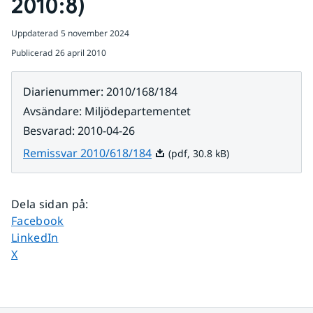
2010:8)
Uppdaterad
5 november 2024
Publicerad
26 april 2010
Diarienummer
:
2010/168/184
Avsändare
:
Miljödepartementet
Besvarad
:
2010-04-26
Pdf, 30.8 kB.
Remissvar 2010/618/184
(pdf, 30.8 kB)
Dela sidan på
:
Dela sidan på
Facebook
Dela sidan på
LinkedIn
Dela sidan på
X