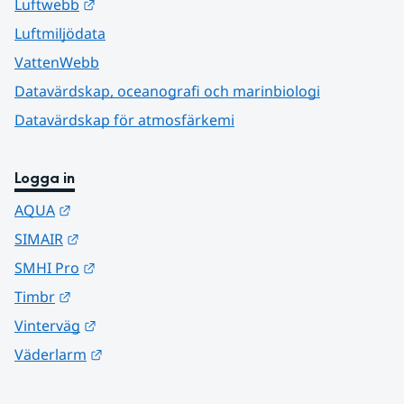
Länk till annan webbplats.
Luftwebb
Luftmiljödata
VattenWebb
Datavärdskap, oceanografi och marinbiologi
Datavärdskap för atmosfärkemi
Logga in
Länk till annan webbplats.
AQUA
Länk till annan webbplats.
SIMAIR
Länk till annan webbplats.
SMHI Pro
Länk till annan webbplats.
Timbr
Länk till annan webbplats.
Vinterväg
Länk till annan webbplats.
Väderlarm