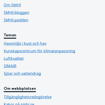
Om SMHI
SMHI-bloggen
SMHI-podden
Teman
Havsmiljö i kust och hav
Kunskapscentrum för klimatanpassning
Luftkvalitet
SIMAIR
Sjöar och vattendrag
Om webbplatsen
Tillgänglighetsredogörelse
Kakor på smhi.se