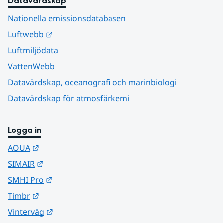
Datavärdskap
Nationella emissionsdatabasen
Länk till annan webbplats.
Luftwebb
Luftmiljödata
VattenWebb
Datavärdskap, oceanografi och marinbiologi
Datavärdskap för atmosfärkemi
Logga in
Länk till annan webbplats.
AQUA
Länk till annan webbplats.
SIMAIR
Länk till annan webbplats.
SMHI Pro
Länk till annan webbplats.
Timbr
Länk till annan webbplats.
Vinterväg