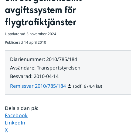
avgiftssystem för 
flygtrafiktjänster
Uppdaterad
5 november 2024
Publicerad
14 april 2010
Diarienummer
:
2010/785/184
Avsändare
:
Transportstyrelsen
Besvarad
:
2010-04-14
Pdf, 674.4 kB.
Remissvar 2010/785/184
(pdf, 674.4 kB)
Dela sidan på
:
Dela sidan på
Facebook
Dela sidan på
LinkedIn
Dela sidan på
X