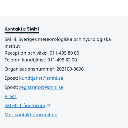
Kontakta SMHI
SMHI, Sveriges meteorologiska och hydrologiska 
institut
Reception och växel: 011-495 80 00
Telefon kundtjänst: 011-495 82 00
Organisationsnummer: 202100-0696
Epost: 
kundtjanst@smhi.se
Epost: 
registrator@smhi.se
Press
Länk till annan webbplats.
SMHIs frågeforum
Mer kontaktinformation