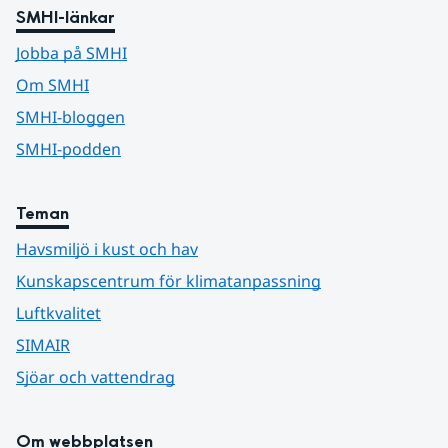
SMHI-länkar
Jobba på SMHI
Om SMHI
SMHI-bloggen
SMHI-podden
Teman
Havsmiljö i kust och hav
Kunskapscentrum för klimatanpassning
Luftkvalitet
SIMAIR
Sjöar och vattendrag
Om webbplatsen