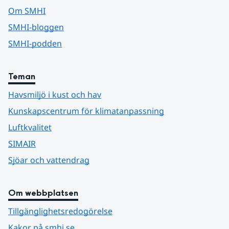
Om SMHI
SMHI-bloggen
SMHI-podden
Teman
Havsmiljö i kust och hav
Kunskapscentrum för klimatanpassning
Luftkvalitet
SIMAIR
Sjöar och vattendrag
Om webbplatsen
Tillgänglighetsredogörelse
Kakor på smhi.se