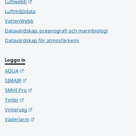
Länk till annan webbplats.
Luftwebb
Luftmiljödata
VattenWebb
Datavärdskap, oceanografi och marinbiologi
Datavärdskap för atmosfärkemi
Logga in
Länk till annan webbplats.
AQUA
Länk till annan webbplats.
SIMAIR
Länk till annan webbplats.
SMHI Pro
Länk till annan webbplats.
Timbr
Länk till annan webbplats.
Vinterväg
Länk till annan webbplats.
Väderlarm