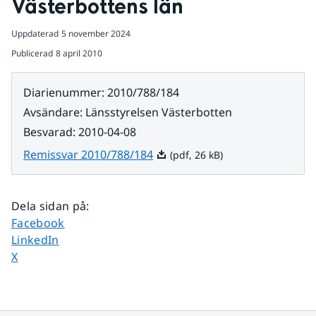
Västerbottens län
Uppdaterad
5 november 2024
Publicerad
8 april 2010
Diarienummer
:
2010/788/184
Avsändare
:
Länsstyrelsen Västerbotten
Besvarad
:
2010-04-08
Pdf, 26 kB.
Remissvar 2010/788/184
(pdf, 26 kB)
Dela sidan på
:
Dela sidan på
Facebook
Dela sidan på
LinkedIn
Dela sidan på
X