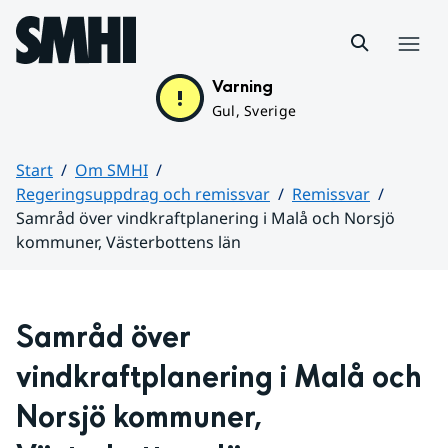
Hoppa till sidans innehåll
Meny
Varning
Gul, Sverige
Start
Om SMHI
Regeringsuppdrag och remissvar
Remissvar
Samråd över vindkraftplanering i Malå och Norsjö
kommuner, Västerbottens län
Huvudinnehåll
Samråd över 
vindkraftplanering i Malå och 
Norsjö kommuner, 